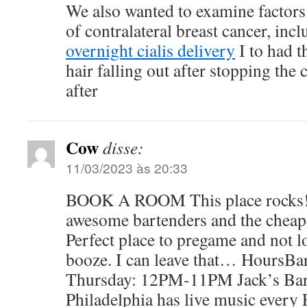
We also wanted to examine factors 
of contralateral breast cancer, inc
overnight cialis delivery
I to had 
hair falling out after stopping th
after
Cow
disse:
11/03/2023 às 20:33
BOOK A ROOM This place rocks!!
awesome bartenders and the cheape
Perfect place to pregame and not lo
booze. I can leave that… HoursBa
Thursday: 12PM-11PM Jack’s Bar 
Philadelphia has live music every