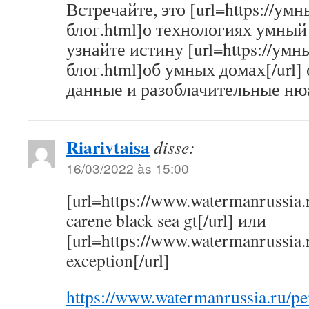
Встречайте, это [url=https://умн
блог.html]о технологиях умный 
узнайте истину [url=https://умны
блог.html]об умных домах[/url
данные и разоблачительные ню
Riarivtaisa
disse:
16/03/2022 às 15:00
[url=https://www.watermanrussia
carene black sea gt[/url] или
[url=https://www.watermanrussia
exception[/url]
https://www.watermanrussia.ru/p