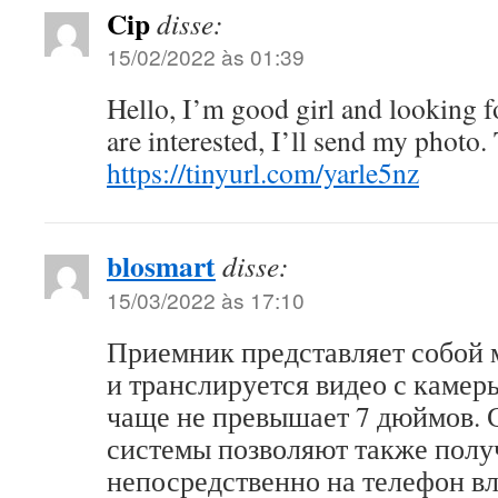
Cip
disse:
15/02/2022 às 01:39
Hello, I’m good girl and looking 
are interested, I’ll send my photo.
https://tinyurl.com/yarle5nz
blosmart
disse:
15/03/2022 às 17:10
Приемник представляет собой 
и транслируется видео с камер
чаще не превышает 7 дюймов.
системы позволяют также полу
непосредственно на телефон вл