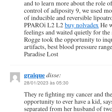
and to learn more about the role of 
control of adiposity 9, we used m
of inducible and reversible lipoa
PPARОі L2 L2
buy nolvadex
He w
feelings and waited quietly for th
Rogge took the opportunity to inq
artifacts, best blood pressure rang
Paradise Lost
graique
disse:
28/01/2023 às 05:30
They re fighting my cancer and th
opportunity to ever have a kid, sa
separated from her husband of tw