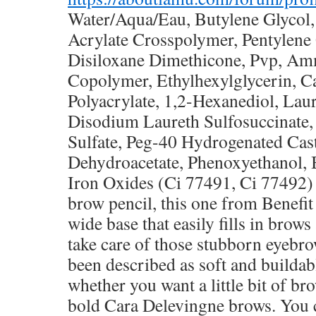
Water/Aqua/Eau, Butylene Glycol,
Acrylate Crosspolymer, Pentylene 
Disiloxane Dimethicone, Pvp, A
Copolymer, Ethylhexylglycerin, C
Polyacrylate, 1,2-Hexanediol, Laur
Disodium Laureth Sulfosuccinate
Sulfate, Peg-40 Hydrogenated Cas
Dehydroacetate, Phenoxyethanol, B
Iron Oxides (Ci 77491, Ci 77492)
brow pencil, this one from Benefit 
wide base that easily fills in brows
take care of those stubborn eyebro
been described as soft and builda
whether you want a little bit of b
bold Cara Delevingne brows. You 