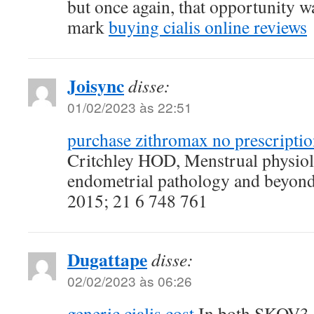
but once again, that opportunity w
mark
buying cialis online reviews
Joisync
disse:
01/02/2023 às 22:51
purchase zithromax no prescripti
Critchley HOD, Menstrual physiol
endometrial pathology and beyon
2015; 21 6 748 761
Dugattape
disse:
02/02/2023 às 06:26
generic cialis cost
In both SKOV3