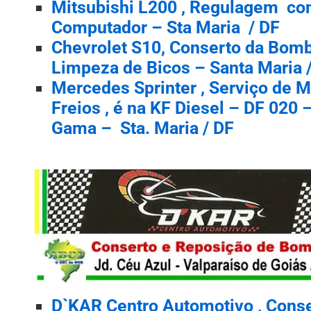
Mitsubishi L200 , Regulagem co
Computador – Sta Maria / DF
Chevrolet S10, Conserto da Bomb
Limpeza de Bicos – Santa Maria 
Mercedes Sprinter , Serviço de 
Freios , é na KF Diesel – DF 020 
Gama – Sta. Maria / DF
D`KAR Centro Automotivo , Conse