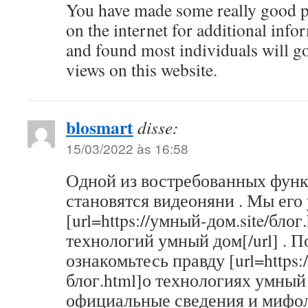
You have made some really good po
on the internet for additional info
and found most individuals will g
views on this website.
blosmart
disse:
15/03/2022 às 16:58
Одной из востребованных функ
становятся видеоняни . Мы его 
[url=https://умный-дом.site/блог
технологий умный дом[/url] . П
ознакомьтесь правду [url=https:
блог.html]о технологиях умный 
официальные сведения и мифо