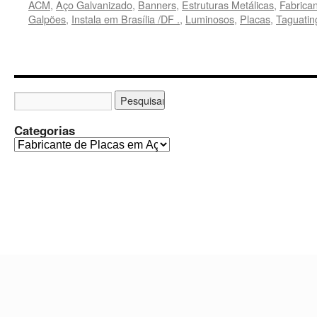
ACM
,
Aço Galvanizado
,
Banners
,
Estruturas Metálicas
,
Fabrican
Galpões
,
Instala em Brasília /DF .
,
Luminosos
,
Placas
,
Taguatin
Categorias
C
a
t
e
g
o
r
i
a
s