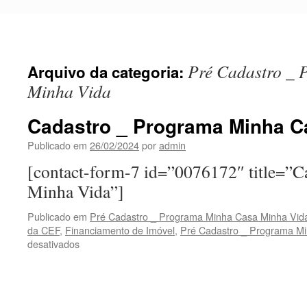
Pular
para
o
conteúdo
Pré Cadastro _
Arquivo da categoria:
Minha Vida
Cadastro _ Programa Minha C
Publicado em
26/02/2024
por
admin
[contact-form-7 id=”0076172″ title=”C
Minha Vida”]
Publicado em
Pré Cadastro _ Programa Minha Casa Minha Vid
da CEF
,
Financiamento de Imóvel
,
Pré Cadastro _ Programa M
desativados
em
Cadastro
_
Programa
Minha