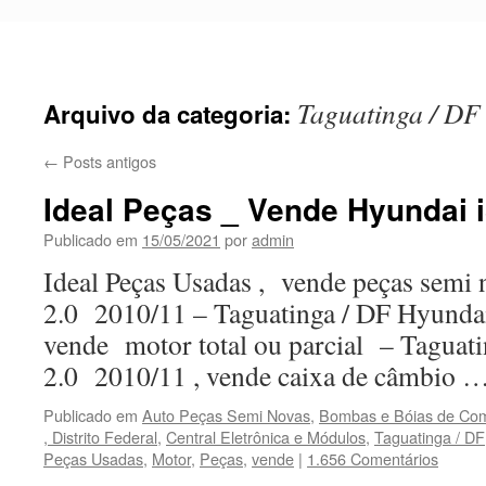
Pular
para
o
conteúdo
Taguatinga / DF
Arquivo da categoria:
←
Posts antigos
Ideal Peças _ Vende Hyundai i
Publicado em
15/05/2021
por
admin
Ideal Peças Usadas , vende peças semi 
2.0 2010/11 – Taguatinga / DF Hyundai
vende motor total ou parcial – Taguat
2.0 2010/11 , vende caixa de câmbio 
Publicado em
Auto Peças Semi Novas
,
Bombas e Bóias de Com
, Distrito Federal
,
Central Eletrônica e Módulos
,
Taguatinga / DF
Peças Usadas
,
Motor
,
Peças
,
vende
|
1.656 Comentários