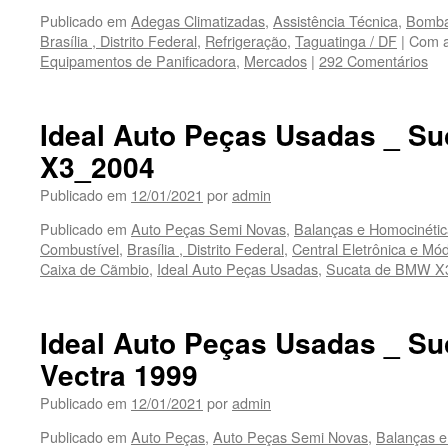
Publicado em
Adegas Climatizadas
,
Assistência Técnica
,
Bombas
Brasília , Distrito Federal
,
Refrigeração
,
Taguatinga / DF
|
Com a
Equipamentos de Panificadora
,
Mercados
|
292 Comentários
Ideal Auto Peças Usadas _ S
X3_2004
Publicado em
12/01/2021
por
admin
Publicado em
Auto Peças Semi Novas
,
Balanças e Homocinétic
Combustível
,
Brasília , Distrito Federal
,
Central Eletrônica e Mó
Caixa de Cãmbio
,
Ideal Auto Peças Usadas
,
Sucata de BMW X
Ideal Auto Peças Usadas _ Su
Vectra 1999
Publicado em
12/01/2021
por
admin
Publicado em
Auto Peças
,
Auto Peças Semi Novas
,
Balanças e