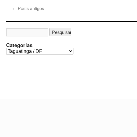
←
Posts antigos
Categorias
C
a
t
e
g
o
r
i
a
s