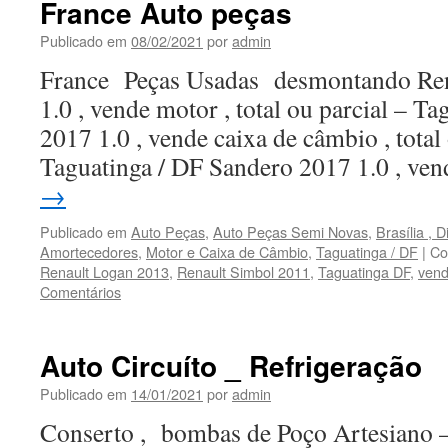
France Auto peças
Publicado em
08/02/2021
por
admin
France Peças Usadas desmontando Ren
1.0 , vende motor , total ou parcial – 
2017 1.0 , vende caixa de câmbio , total 
Taguatinga / DF Sandero 2017 1.0 , v
→
Publicado em
Auto Peças
,
Auto Peças Semi Novas
,
Brasília , D
Amortecedores
,
Motor e Caixa de Câmbio
,
Taguatinga / DF
|
Co
Renault Logan 2013
,
Renault Simbol 2011
,
Taguatinga DF
,
vend
Comentários
Auto Circuíto _ Refrigeração
Publicado em
14/01/2021
por
admin
Conserto , bombas de Poço Artesiano –