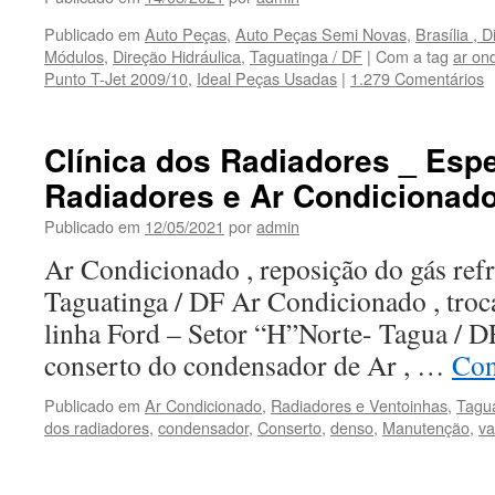
Publicado em
Auto Peças
,
Auto Peças Semi Novas
,
Brasília , D
Módulos
,
Direção Hidráulica
,
Taguatinga / DF
|
Com a tag
ar on
Punto T-Jet 2009/10
,
Ideal Peças Usadas
|
1.279 Comentários
Clínica dos Radiadores _ Esp
Radiadores e Ar Condicionad
Publicado em
12/05/2021
por
admin
Ar Condicionado , reposição do gás refr
Taguatinga / DF Ar Condicionado , troca
linha Ford – Setor “H”Norte- Tagua / D
conserto do condensador de Ar , …
Con
Publicado em
Ar Condicionado
,
Radiadores e Ventoinhas
,
Tagua
dos radiadores
,
condensador
,
Conserto
,
denso
,
Manutenção
,
va