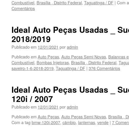
Combustível
,
Brasília , Distrito Federal
,
Taguatinga / DF
|
Com a
Comentários
Ideal Auto Peças Usadas _ Suc
2018/2019
Publicado em
12/01/2021
por
admin
Publicado em
Auto Peças
,
Auto Peças Semi Novas
,
Balanças e
Combustível
,
Bombas Injetoras
,
Brasília , Distrito Federal
,
Tagua
saveiro-1-6-2018-2019
,
Taguatinga / DF
|
376 Comentários
Ideal Auto Peças Usadas _ S
120i / 2007
Publicado em
12/01/2021
por
admin
Publicado em
Auto Peças
,
Auto Peças Semi Novas
,
Brasília , D
Com a tag
bmw-120i-2007
,
cãmbio
,
lanternas
,
vende
|
7 Coment