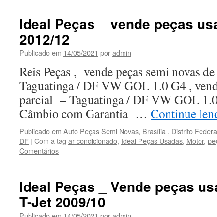
Ideal Peças _ vende peças us
2012/12
Publicado em
14/05/2021
por
admin
Reis Peças , vende peças semi novas de
Taguatinga / DF VW GOL 1.0 G4 , vend
parcial – Taguatinga / DF VW GOL 1.0
Câmbio com Garantia …
Continue le
Publicado em
Auto Peças Semi Novas
,
Brasília , Distrito Federa
DF
|
Com a tag
ar condicionado
,
Ideal Peças Usadas
,
Motor
,
pe
Comentários
Ideal Peças _ Vende peças usa
T-Jet 2009/10
Publicado em
14/05/2021
por
admin