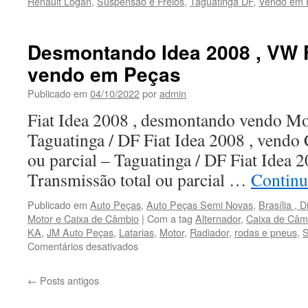
Renault Logan
,
Suspensão e Freios
,
Taguatinga DF
,
Vendo em 
Desmontando Idea 2008 , VW F
vendo em Peças
Publicado em
04/10/2022
por
admin
Fiat Idea 2008 , desmontando vendo Mot
Taguatinga / DF Fiat Idea 2008 , vendo
ou parcial – Taguatinga / DF Fiat Idea 
Transmissão total ou parcial …
Continu
Publicado em
Auto Peças
,
Auto Peças Semi Novas
,
Brasília , D
Motor e Caixa de Câmbio
|
Com a tag
Alternador
,
Caixa de Câm
KA
,
JM Auto Peças
,
Latarias
,
Motor
,
Radiador
,
rodas e pneus
,
S
Comentários desativados
em
Desmontando
Idea
←
Posts antigos
2008
,