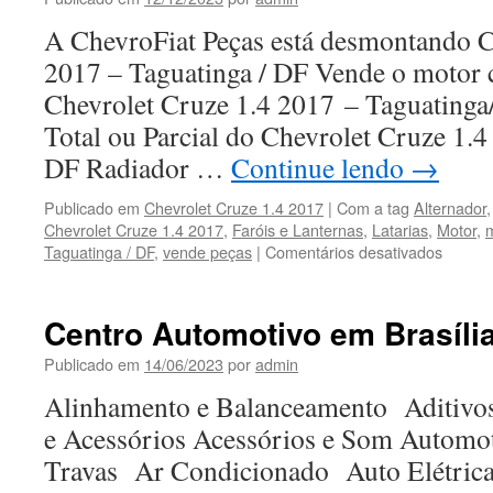
A ChevroFiat Peças está desmontando C
2017 – Taguatinga / DF Vende o motor 
Chevrolet Cruze 1.4 2017 – Taguating
Total ou Parcial do Chevrolet Cruze 1.
DF Radiador …
Continue lendo
→
Publicado em
Chevrolet Cruze 1.4 2017
|
Com a tag
Alternador
Chevrolet Cruze 1.4 2017
,
Faróis e Lanternas
,
Latarias
,
Motor
,
m
Taguatinga / DF
,
vende peças
|
Comentários desativados
em
Chevro
Cruze
1.4
Centro Automotivo em Brasíli
2017
vende
Publicado em
14/06/2023
por
admin
peças
Alinhamento e Balanceamento Aditivos
em
Taguat
e Acessórios Acessórios e Som Automo
/
Travas Ar Condicionado Auto Elétri
DF