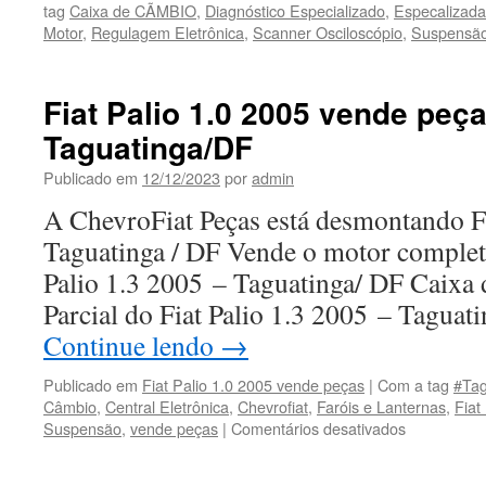
tag
Caixa de CÃMBIO
,
Diagnóstico Especializado
,
Especalizad
Motor
,
Regulagem Eletrônica
,
Scanner Osciloscópio
,
Suspensã
Fiat Palio 1.0 2005 vende peç
Taguatinga/DF
Publicado em
12/12/2023
por
admin
A ChevroFiat Peças está desmontando Fi
Taguatinga / DF Vende o motor completo
Palio 1.3 2005 – Taguatinga/ DF Caixa
Parcial do Fiat Palio 1.3 2005 – Tagua
Continue lendo
→
Publicado em
Fiat Palio 1.0 2005 vende peças
|
Com a tag
#Tag
Câmbio
,
Central Eletrônica
,
Chevrofiat
,
Faróis e Lanternas
,
Fiat
Suspensão
,
vende peças
|
Comentários desativados
em
Fiat
Palio