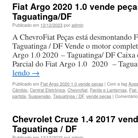
1.0
Fiat Argo 2020 1.0 vende peç
2005
Taguatinga/DF
vende
peças
Publicado em
12/12/2023
por
admin
em
Taguatinga
A ChevroFiat Peças está desmontando F
Taguatinga / DF Vende o motor completo
Argo 1.0 2020 – Taguatinga/ DF Caixa 
Parcial do Fiat Argo 1.0 2020 – Tagu
lendo
→
Publicado em
Fiat Argo 2020 1.0 vende peças
|
Com a tag
Aces
Câmbio
,
Central Eletrônica
,
Chevrofiat
,
Faróis e Lanternas
,
Fiat
partida
,
Suspensão
,
Taguatinga / DF
,
vende peças
|
Comentário
Chevrolet Cruze 1.4 2017 ven
Taguatinga / DF
Publicado em
12/12/2023
por
admin