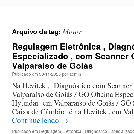
Pular
para
o
conteúdo
Motor
Arquivo da tag:
Regulagem Eletrônica , Diagn
Especializado , com Scanner 
Valparaíso de Goiás
Publicado em
30/11/2025
por
admin
Na Hevitek , Diagnóstico com Scanner
Valparaíso de Goiás / GO Oficina Espec
Hyundai em Valparaíso de Goiás / GO 
Caixa de Câmbio é na Hevitek , em Va
Continue lendo
→
Publicado em
Regulagem Eletrônica , Diagnóstico Especializad