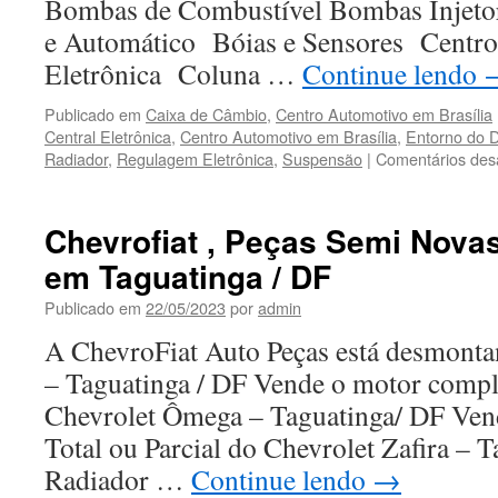
Bombas de Combustível Bombas Inje
e Automático Bóias e Sensores Centr
Eletrônica Coluna …
Continue lendo
Publicado em
Caixa de Câmbio
,
Centro Automotivo em Brasília
Central Eletrônica
,
Centro Automotivo em Brasília
,
Entorno do 
Radiador
,
Regulagem Eletrônica
,
Suspensão
|
Comentários des
Chevrofiat , Peças Semi Novas
em Taguatinga / DF
Publicado em
22/05/2023
por
admin
A ChevroFiat Auto Peças está desmont
– Taguatinga / DF Vende o motor comple
Chevrolet Ômega – Taguatinga/ DF Ven
Total ou Parcial do Chevrolet Zafira – 
Radiador …
Continue lendo
→