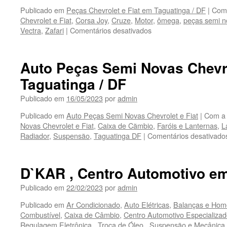
Publicado em
Peças Chevrolet e Fiat em Taguatinga / DF
|
Com
Chevrolet e Fiat
,
Corsa Joy
,
Cruze
,
Motor
,
ômega
,
peças semi n
Vectra
,
Zafari
|
Comentários desativados
em
Chevrofiat
,
Peças
Auto Peças Semi Novas Chevro
Semi
Taguatinga / DF
Novas
Chevrolet
Publicado em
16/05/2023
por
admin
e
Fiat
Publicado em
Auto Peças Semi Novas Chevrolet e Fiat
|
Com a
em
Novas Chevrolet e Fiat
,
Caixa de Cãmbio
,
Faróis e Lanternas
,
L
Taguatinga
Radiador
,
Suspensão
,
Taguatinga DF
|
Comentários desativado
/
DF
D`KAR , Centro Automotivo em
Publicado em
22/02/2023
por
admin
Publicado em
Ar Condicionado
,
Auto Elétricas
,
Balanças e Homo
Combustível
,
Caixa de Câmbio
,
Centro Automotivo Especializad
Regulagem Eletrônica , Troca de Óleo , Suspensão e Mecânica