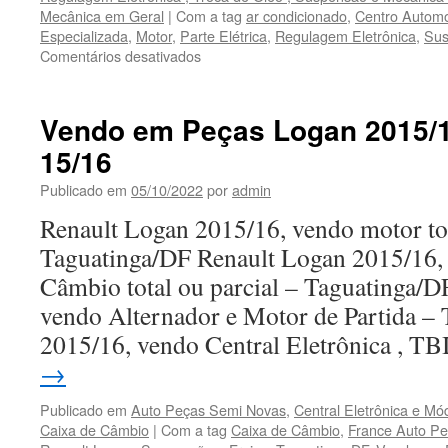
Mecânica em Geral
|
Com a tag
ar condicionado
,
Centro Automo
Especializada
,
Motor
,
Parte Elétrica
,
Regulagem Eletrônica
,
Sus
Comentários desativados
em
D`KAR
,
Centro
Vendo em Peças Logan 2015/16
Automotivo
15/16
em
Valparaíso
Publicado em
05/10/2022
por
admin
/
GO
Renault Logan 2015/16, vendo motor tot
Taguatinga/DF Renault Logan 2015/16,
Câmbio total ou parcial – Taguatinga/
vendo Alternador e Motor de Partida –
2015/16, vendo Central Eletrônica , T
→
Publicado em
Auto Peças Semi Novas
,
Central Eletrônica e Mó
Caixa de Câmbio
|
Com a tag
Caixa de Câmbio
,
France Auto P