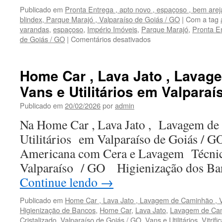
Publicado em
Pronta Entrega , apto novo , espaçoso , bem are
blindex, Parque Marajó , Valparaíso de Goiás / GO
|
Com a tag
varandas
,
espaçoso
,
Império Imóveis
,
Parque Marajó
,
Pronta E
de Goiás / GO
|
Comentários desativados
em
Pronta
Entrega
,
Home Car , Lava Jato , Lavag
apto
Vans e Utilitários em Valparaí
novo
,
Publicado em
20/02/2026
por
admin
espaçoso
,
Na Home Car , Lava Jato , Lavagem de
bem
Utilitários em Valparaíso de Goiás /
arejado
,
Americana com Cera e Lavagem Técni
com
Valparaíso / GO Higienização dos Ban
varandas
,
Continue lendo
→
todo
em
Publicado em
Home Car , Lava Jato , Lavagem de Caminhão , Va
blindex,
Higienização de Bancos
,
Home Car
,
Lava Jato
,
Lavagem de Ca
Parque
Cristalizado
,
Valparaíso de Goiás / GO
,
Vans e Utilitários
,
Vitrif