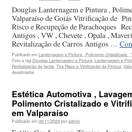
Douglas Lanternagem e Pintura , Polime
Valparaíso de Goiás Vitrificação de Pint
Risco e Recupeção de Parachoques Rec
Antigos , VW , Chevete , Opala , Mave
Revitalização de Carros Antigos …
Con
Publicado em
Lanternagem e Pintura , Polimento Cristalizado , T
Com a tag
Douglas Lanternagem e Pintura
,
Lanternagem e Pint
Revitalização de faróis
,
Tira Risco e Vitrificação da Pintura
,
Valp
desativados
em
Lanternagem
e
Pintura
Estética Automotiva , Lavagem
,
Polimento Cristalizado e Vitri
Polimento
Cristalizado
em Valparaíso
e
Vitrificação
Publicado em
30/11/2025
por
admin
da
Pintura