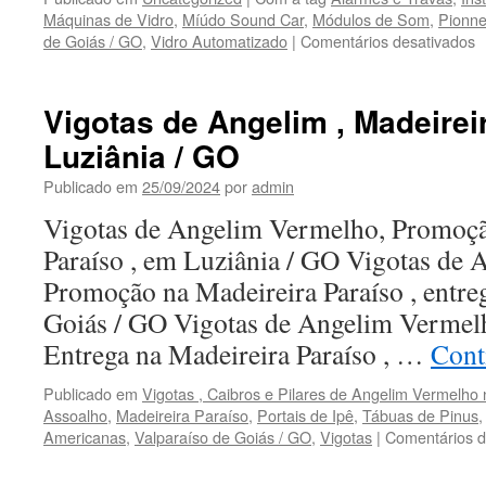
Máquinas de Vidro
,
Míúdo Sound Car
,
Módulos de Som
,
Pionne
de Goiás / GO
,
Vidro Automatizado
|
Comentários desativados
e
M
S
C
Vigotas de Angelim , Madeireir
,
Luziânia / GO
I
d
Publicado em
25/09/2024
por
admin
S
,
Vigotas de Angelim Vermelho, Promoçã
A
Paraíso , em Luziânia / GO Vigotas de
e
M
Promoção na Madeireira Paraíso , entre
e
Goiás / GO Vigotas de Angelim Vermel
V
d
Entrega na Madeireira Paraíso , …
Cont
G
/
Publicado em
Vigotas , Caibros e Pilares de Angelim Vermelho
Assoalho
,
Madeireira Paraíso
,
Portais de Ipê
,
Tábuas de Pinus
Americanas
,
Valparaíso de Goiás / GO
,
Vigotas
|
Comentários d