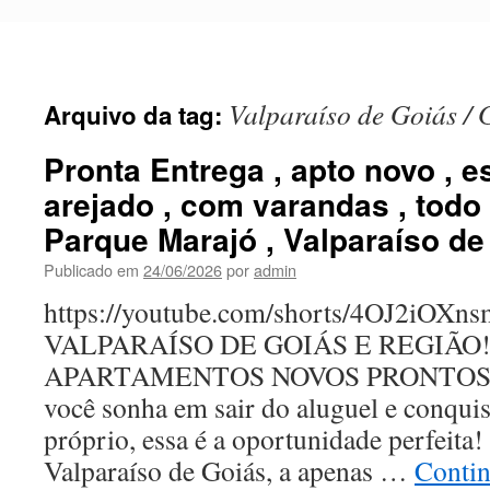
Pular
para
o
conteúdo
Valparaíso de Goiás /
Arquivo da tag:
Pronta Entrega , apto novo , 
arejado , com varandas , todo
Parque Marajó , Valparaíso de
Publicado em
24/06/2026
por
admin
https://youtube.com/shorts/4OJ2iOXn
VALPARAÍSO DE GOIÁS E REGIÃO
APARTAMENTOS NOVOS PRONTOS 
você sonha em sair do aluguel e conquis
próprio, essa é a oportunidade perfeita!
Valparaíso de Goiás, a apenas …
Conti