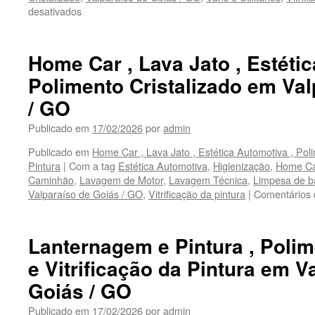
Marajó
desativados
em
,
Home
Valparaíso
Car
de
,
Home Car , Lava Jato , Estéti
Goiás
Lava
/
Polimento Cristalizado em Val
Jato
GO
,
/ GO
Lavagem
de
Publicado em
17/02/2026
por
admin
Caminhão
Publicado em
,
Home Car , Lava Jato , Estética Automotiva , Polim
Pintura
|
Com a tag
Vans
Estética Automotiva
,
Higienização
,
Home Ca
Caminhão
,
Lavagem de Motor
e
,
Lavagem Técnica
,
Limpesa de b
Valparaíso de Goiás / GO
Utilitários
,
Vitrificação da pintura
|
Comentários 
em
Valparaíso
de
Lanternagem e Pintura , Polim
Goiás
e Vitrificação da Pintura em V
/
GO
Goiás / GO
Publicado em
17/02/2026
por
admin