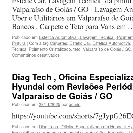
Estétic Car, Lavagem Técnica da pintu
em
Valparaíso de Goiás / GO Lavagem Am
Valparaíso
Uber e Utilitários em Valparaíso de G
de
Goiás
Bancos , Carpete e Teto para Vans em
/
GO
Publicado em
Estética Automotiva , Lavagem Técnica , Polimento
Pintura
|
Com a tag
Carpetes
,
Estetic Car
,
Estética Automotiva
,
Técnica
,
Polimento Cristalizado
,
teto
,
Valparaíso de Goiás / GO
Comentários desativados
em
Estética
Automotiva
,
Diag Tech , Oficina Especiali
Lavagem
Hyundai com Revisões Periód
Técnica
,
Valparaíso de Goiás / GO
Polimento
Cristalizado
Publicado em
28/11/2025
por
admin
e
https://youtube.com/shorts/7gJypG26
Vitrificação
de
Pintura
Publicado em
Diag Tech , Oficina Especializada em Honda e Hy
em
Especializada em Honda e Hyundai com Revisões Periódicas
|