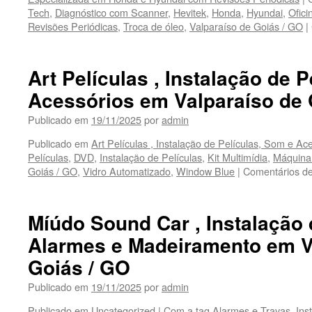
Valparaíso
Tech
,
Diagnóstico com Scanner
,
Hevitek
,
Honda
,
Hyundai
,
Ofici
Revisões Periódicas
,
Troca de óleo
,
Valparaíso de Goiás / GO
|
Art Películas , Instalação de 
Acessórios em Valparaíso de 
Publicado em
19/11/2025
por
admin
Publicado em
Art Películas , Instalação de Películas, Som e Ac
Películas
,
DVD
,
Instalação de Películas
,
Kit Multimídia
,
Máquina
Goiás / GO
,
Vidro Automatizado
,
Window Blue
|
Comentários de
Míúdo Sound Car , Instalação
Alarmes e Madeiramento em V
Goiás / GO
Publicado em
19/11/2025
por
admin
Publicado em
Uncategorized
|
Com a tag
Alarmes e Travas
,
Ins