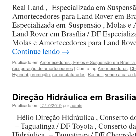
Real Land , Especializada em Suspensã
Amortecedores para Land Rover em Bra
Especializada em Suspensão , Molas e
Land Rover em Brasília / DF Especiali
Molas e Amortecedores para Land Rov
Continue lendo
→
Publicado em
Amortecedores , Freios e Suspensão em Brasília /
recuperação de amortecedores
|
Com a tag
Amortecedores
,
Ch
Hyundai
,
promoção
,
remanufaturados
,
Renault
,
vende a base de
Direção Hidráulica em Brasíli
Publicado em
12/10/2019
por
admin
Hélio Direção Hidráulica , Conserto d
– Taguatinga / DF Toyota , Conserto d
Hidráulica – Taguatinga / DF Chevrolet