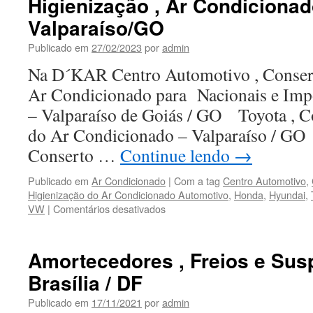
Higienização , Ar Condiciona
Valparaíso/GO
Publicado em
27/02/2023
por
admin
Na D´KAR Centro Automotivo , Consert
Ar Condicionado para Nacionais e Imp
– Valparaíso de Goiás / GO Toyota , C
do Ar Condicionado – Valparaíso / GO
Conserto …
Continue lendo
→
Publicado em
Ar Condicionado
|
Com a tag
Centro Automotivo
,
Higienização do Ar Condicionado Automotivo
,
Honda
,
Hyundai
,
VW
|
Comentários desativados
em
Higienização
,
Ar
Amortecedores , Freios e Su
Condicionado
Brasília / DF
em
Valparaíso/GO
Publicado em
17/11/2021
por
admin