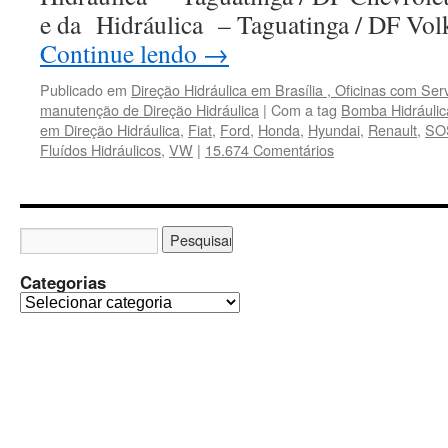
e da Hidráulica – Taguatinga / DF Vo
Continue lendo
→
Publicado em
Direção Hidráulica em Brasília , Oficinas com Ser
manutenção de Direção Hidráulica
|
Com a tag
Bomba Hidráulic
em Direção Hidráulica
,
Fiat
,
Ford
,
Honda
,
Hyundai
,
Renault
,
SOS
Fluídos Hidráulicos
,
VW
|
15.674 Comentários
Categorias
C
a
t
e
g
o
r
i