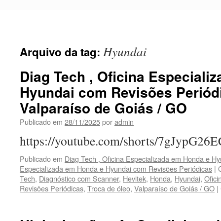
Pular
para
o
conteúdo
Hyundai
Arquivo da tag:
Diag Tech , Oficina Especiali
Hyundai com Revisões Periód
Valparaíso de Goiás / GO
Publicado em
28/11/2025
por
admin
https://youtube.com/shorts/7gJypG26
Publicado em
Diag Tech , Oficina Especializada em Honda e Hy
Especializada em Honda e Hyundai com Revisões Periódicas
|
Tech
,
Diagnóstico com Scanner
,
Hevitek
,
Honda
,
Hyundai
,
Ofici
Revisões Periódicas
,
Troca de óleo
,
Valparaíso de Goiás / GO
|