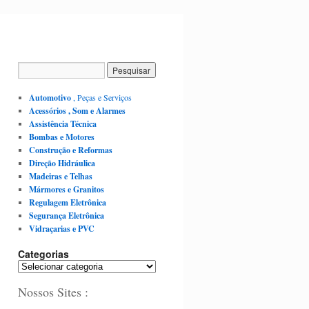
Automotivo
, Peças e Serviços
Acessórios , Som e Alarmes
Assistência Técnica
Bombas e Motores
Construção e Reformas
Direção Hidráulica
Madeiras e Telhas
Mármores e Granitos
Regulagem Eletrônica
Segurança Eletrônica
Vidraçarias e PVC
Categorias
C
a
Nossos Sites :
t
e