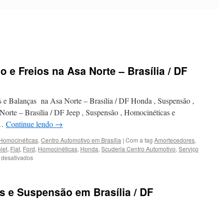
 e Freios na Asa Norte – Brasília / DF
s e Balanças na Asa Norte – Brasília / DF Honda , Suspensão ,
orte – Brasília / DF Jeep , Suspensão , Homocinéticas e
 …
Continue lendo
→
Homocinéticas
,
Centro Automotivo em Brasília
|
Com a tag
Amortecedores
,
let
,
Fiat
,
Ford
,
Homocinéticas
,
Honda
,
Scuderia Centro Automotivo
,
Serviço
 desativados
em
Serviços
de
Suspensão
s e Suspensão em Brasília / DF
e
Freios
na