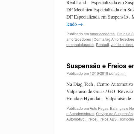
Real Land , Especializada em Susp
DF Mecânica Especializada em Susp
DF Especializada em Suspensão , 
lendo
→
Publicado em
Amortecedores , Freios e S
amortecedores
|
Com a tag
Amortecedor
remanufaturados
,
Renault
,
vende a base 
Suspensão e Freios em
Publicado em
12/10/2019
por
admin
Na Diag Tech , Centro Automotivo 
Valparaíso de Goiás / GO Revisão
Honda e Hyundai , Valparaíso de
Publicado em
Auto Peças
,
Balanças e Ho
e Amortecedores
,
Serviço de Suspensão
Automotivo
,
Freios
,
Freios ABS
,
Homociné