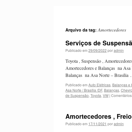
Pular
para
o
conteúdo
Amortecedores
Arquivo da tag:
Serviços de Suspensão
Publicado em
29/09/2022
por
admin
Toyota , Suspensão , Amortecedore
Amortecedores e Balanças na Asa N
Balanças na Asa Norte – Brasília
Publicado em
Auto Elétricas
,
Balanças e 
Asa Norte / Brasília /DF
,
Balanças
,
Chevro
de Suspensão
,
Toyota
,
VW
|
Comentários
Amortecedores , Freio
Publicado em
17/11/2021
por
admin