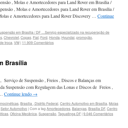
Asa
ensão , Molas e Amortecedores para Land Rover em Brasília /
Norte
ensão , Molas e Amortecedores para Land Rover em Brasília /
–
Molas e Amortecedores para Land Rover Discovery …
Continue
Brasília
/
DF
uspensão em Brasília / DF ....Serviço especializado na recuperação de
es
,
Chevrolet
,
Copag
,
Fiat
,
Ford
,
Honda
,
Hyundai
,
promoção
,
de troca
,
VW
|
11.909 Comentários
 Brasília
, Serviço de Suspensão , Freios , Discos e Balanças em
 da Suspensão com Regulagem das Lonas e Discos de Freios ,
 …
Continue lendo
→
mocinéticas
,
Brasília , Distrito Federal
,
Centro Automotivo em Brasília
,
Molas
,
Setor Automotivo
|
Com a tag
Amortecedores
,
Balanças
,
Brasília DF
,
Centro
ticas
,
Oficina Mecânica
,
Suspensão
,
Taguatinga DF
|
9.046 Comentários