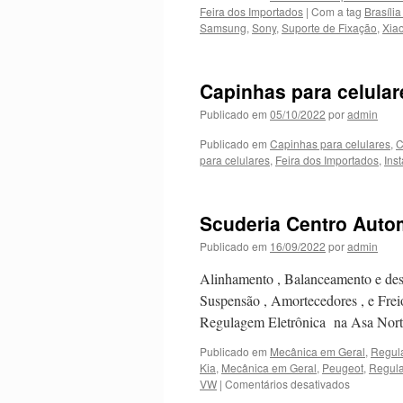
Feira dos Importados
|
Com a tag
Brasília
Samsung
,
Sony
,
Suporte de Fixação
,
Xia
Capinhas para celular
Publicado em
05/10/2022
por
admin
Publicado em
Capinhas para celulares
,
C
para celulares
,
Feira dos Importados
,
Ins
Scuderia Centro Autom
Publicado em
16/09/2022
por
admin
Alinhamento , Balanceamento e des
Suspensão , Amortecedores , e Frei
Regulagem Eletrônica na Asa Nor
Publicado em
Mecânica em Geral
,
Regul
Kia
,
Mecânica em Geral
,
Peugeot
,
Regula
VW
|
Comentários desativados
em
Scuderia