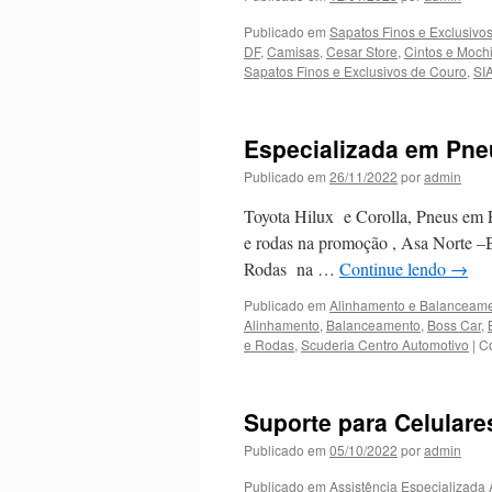
E
Publicado em
Sapatos Finos e Exclusivos
DF
,
Camisas
,
Cesar Store
,
Cintos e Moch
Sapatos Finos e Exclusivos de Couro
,
SI
Especializada em Pne
Publicado em
26/11/2022
por
admin
Toyota Hilux e Corolla, Pneus em P
e rodas na promoção , Asa Norte –
Rodas na …
Continue lendo
→
Publicado em
Alinhamento e Balanceam
Alinhamento
,
Balanceamento
,
Boss Car
,
e Rodas
,
Scuderia Centro Automotivo
|
C
Suporte para Celulares
Publicado em
05/10/2022
por
admin
Publicado em
Assistência Especializada