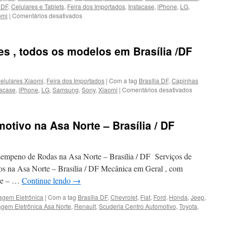
 DF
,
Celulares e Tablets
,
Feira dos Importados
,
Instacase
,
iPhone
,
LG
,
omi
|
Comentários desativados
em
Suporte
para
Celulares
es , todos os modelos em Brasília /DF
e
Tablets
em
Brasília
elulares Xiaomi
,
Feira dos Importados
|
Com a tag
Brasília DF
,
Capinhas
/
tacase
,
iPhone
,
LG
,
Samsung
,
Sony
,
Xiaomi
|
Comentários desativados
em
DF
Capinhas
para
celulares
otivo na Asa Norte – Brasília / DF
,
todos
os
modelos
empeno de Rodas na Asa Norte – Brasília / DF Serviços de
em
os na Asa Norte – Brasília / DF Mecânica em Geral , com
Brasília
te – …
Continue lendo
→
/DF
agem Eletrônica
|
Com a tag
Brasília DF
,
Chevrolet
,
Fiat
,
Ford
,
Honda
,
Jeep
,
gem Eletrônica Asa Norte
,
Renault
,
Scuderia Centro Automotivo
,
Toyota
,