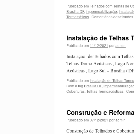
Publicado em
Telhados com Telhas de Co
Brasília DF
,
impermeabilização
,
Instalaç
Termostáticas
|
Comentários desativados
Instalação de Telhas
Publicado em
11/12/2021
por
admin
Instalação de Telhados com Telhas
Telhas Termo Acústicas , Lago Nort
Acústicas , Lago Sul – Brasília /
Publicado em
Instalação de Telhas Termo
Com a tag
Brasília DF
,
impermeabilizaçã
Coberturas
,
Telhas Termoacústicas
|
Come
Construção e Reforma
Publicado em
07/12/2021
por
admin
Construção de Telhados e Cobertur