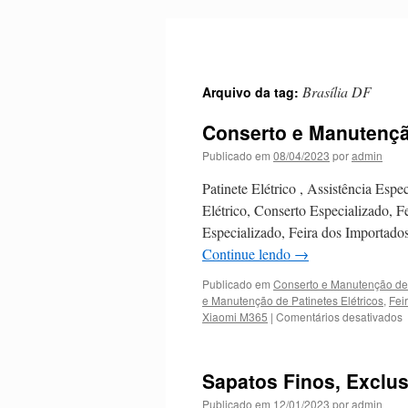
Pular
para
o
conteúdo
Brasília DF
Arquivo da tag:
Conserto e Manutenção
Publicado em
08/04/2023
por
admin
Patinete Elétrico , Assistência Esp
Elétrico, Conserto Especializado, F
Especializado, Feira dos Importado
Continue lendo
→
Publicado em
Conserto e Manutenção de 
e Manutenção de Patinetes Elétricos
,
Fei
Xiaomi M365
|
Comentários desativados
Sapatos Finos, Exclus
P
Publicado em
12/01/2023
por
admin