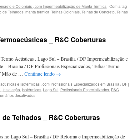
ncreto e Coloniais , com Impermeabilização de Manta Térmica
|
Com a tag
ão de Telhados
,
manta térmica
,
Telhas Coloniais
,
Telhas de Concreto
,
Telhas
em
Telhados
com
Telhas
 Termoacústicas _ R&C Coberturas
de
Concreto
e
Coloniais
 Termo Acústicas , Lago Sul – Brasília / DF Impermeabilização e
_
e – Brasília / DF Profissionais Especializados, Telhas Termo
R&C
 DF Mão de …
Continue lendo
→
Coberturas
acústicas e Isotérmicas , com Profissionais Especializados em Brasília / DF
|
o
,
Instalação
,
Isotérmicas
,
Lago Sul
,
Profissionais Especializados
,
R&C
ntários desativados
em
Instalação
de
Telhas
 de Telhados _ R&C Coberturas
Termoacústicas
_
R&C
Coberturas
as no Lago Sul – Brasília / DF Reforma e Impermeabilização de