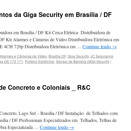
o
os da Giga Security em Brasília / DF
uidora em Brasília / DF Kit Cerca Elétrica Distribuidora de
 DF Kit Alarmes e Câmeras de Vídeo Distribuidora Eletrônica em
E 4CH 720p Distribuidora Eletrônica em …
Continue lendo
→
Alarmes e Câmeras de Vídeo
,
Brasília DF
,
Giga Security
,
JC Segurança
ga GS 173 171
,
Porteiro Eletrônico
,
Sensor de Barreira GIGA Security
|
de Concreto e Coloniais _ R&C
Concreto, Lago Sul – Brasília / DF Instalação de Telhados com
sília / DF Profissionais Especializados em Telhados, Telhas de
Obra Especializada …
Continue lendo
→