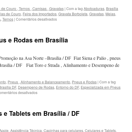
létricos
 de Couro , Ternos , Camisas , Gravatas
|
Com a tag
Abotoaduras
,
Brasília
ilas de Couro
,
Feira dos Importados
,
Gravata Borboleta
,
Gravatas
,
Meias
,
A
,
Ternos
|
Comentários desativados
em
Sapatos
Finos,
Exclusivos
us e Rodas em Brasília
e
de
Couro
em
romoção na Asa Norte –Brasília / DF Fiat Siena e Palio , pneus
Brasília
Brasília / DF Fiat Toro e Strada , Alinhamento e Desempeno de
ento
,
Pneus , Alinhamento e Balanceamento
,
Pneus e Rodas
|
Com a tag
Brasília DF
,
Desempeno de Rodas
,
Entorno do DF
,
Especializada em Pneus
omentários desativados
em
Especializada
em
Pneus
 e Tablets em Brasília / DF
e
Rodas
em
Brasília
 Apple
,
Assistência Técnica
,
Capinhas para celulares
,
Celulares e Tablets
,