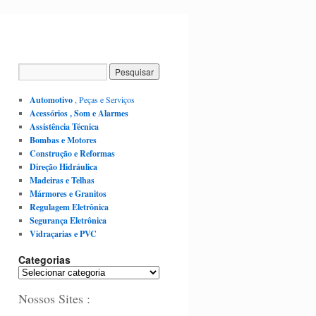
Automotivo
, Peças e Serviços
Acessórios , Som e Alarmes
Assistência Técnica
Bombas e Motores
Construção e Reformas
Direção Hidráulica
Madeiras e Telhas
Mármores e Granitos
Regulagem Eletrônica
Segurança Eletrônica
Vidraçarias e PVC
Categorias
C
a
Nossos Sites :
t
e