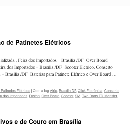
 de Patinetes Elétricos
ecializada , Feira dos Importados – Brasília /DF Over Board
eira dos Importados – Brasília /DF Scooter Elétrico, Conserto
s – Brasília /DF Baterias para Patinete Elétrico e Over Board …
Patinetes Elétricos
|
Com a tag
Atrio
,
Brasília DF
,
Click Eletrônica
,
Conserto
ra dos Importados
,
Foston
,
Over Board
,
Scooter
,
SIA
,
Two Dogs TD-Monster
,
em
Conserto
e
Manutenção
ivos e de Couro em Brasília
de
atinetes