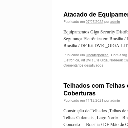
Centro
Automotiv
Atacado de Equipament
na
Asa
Publicado em
07/07/2022
por
admin
Norte
–
Equipamentos Giga Security Distrib
Brasília
Segurança Eletrônica em Brasília /
/
Brasília / DF Kit DVR _GIGA LIT
DF
Publicado em
Uncategorized
|
Com a tag
Eletrônica
,
Kit DVR Lite Giga
,
Nobreak Gi
Comentários desativados
em
Atacado
de
Equipamentos
Telhados com Telhas 
da
Giga
Coberturas
Security
Publicado em
11/12/2021
por
admin
em
Brasília
Construção de Telhados ,Telhas de 
/
DF
Telhas Coloniais , Lago Norte – Bra
Concreto – Brasília / DF Mão de 