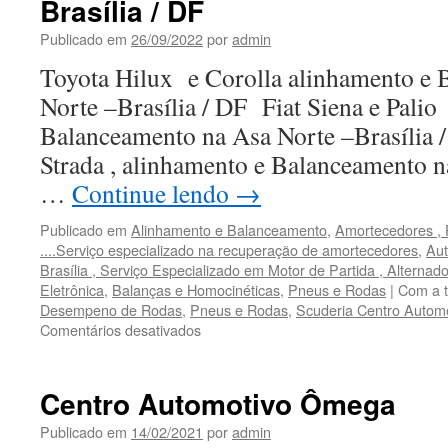
Brasília / DF
Asa
Norte
Publicado em
26/09/2022
por
admin
–
Brasília
Toyota Hilux e Corolla alinhamento e 
/
Norte –Brasília / DF Fiat Siena e Palio
DF
Balanceamento na Asa Norte –Brasília 
Strada , alinhamento e Balanceamento na
…
Continue lendo
→
Publicado em
Alinhamento e Balanceamento
,
Amortecedores , 
....Serviço especializado na recuperação de amortecedores
,
Aut
Brasília , Serviço Especializado em Motor de Partida , Alterna
Eletrônica
,
Balanças e Homocinéticas
,
Pneus e Rodas
|
Com a 
Desempeno de Rodas
,
Pneus e Rodas
,
Scuderia Centro Autom
Comentários desativados
em
Alinhamento
e
Balanceamento
Centro Automotivo Ômega
na
Asa
Publicado em
14/02/2021
por
admin