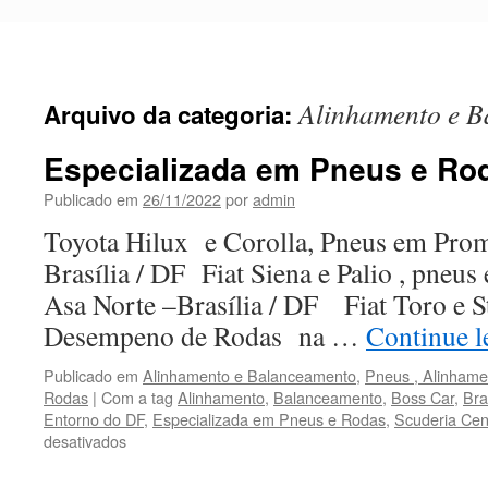
Pular
para
o
conteúdo
Alinhamento e B
Arquivo da categoria:
Especializada em Pneus e Rod
Publicado em
26/11/2022
por
admin
Toyota Hilux e Corolla, Pneus em Pro
Brasília / DF Fiat Siena e Palio , pneus
Asa Norte –Brasília / DF Fiat Toro e S
Desempeno de Rodas na …
Continue 
Publicado em
Alinhamento e Balanceamento
,
Pneus , Alinham
Rodas
|
Com a tag
Alinhamento
,
Balanceamento
,
Boss Car
,
Bra
Entorno do DF
,
Especializada em Pneus e Rodas
,
Scuderia Cen
desativados
em
Especializada
em