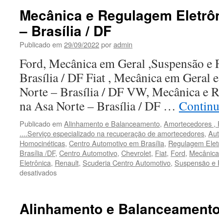
Pneus
Mecânica e Regulagem Eletrôn
e
– Brasília / DF
Rodas
em
Publicado em
29/09/2022
por
admin
Brasília
Ford, Mecânica em Geral ,Suspensão e F
Brasília / DF Fiat , Mecânica em Geral
Norte – Brasília / DF VW, Mecânica e 
na Asa Norte – Brasília / DF …
Continu
Publicado em
Alinhamento e Balanceamento
,
Amortecedores , 
....Serviço especializado na recuperação de amortecedores
,
Aut
Homocinéticas
,
Centro Automotivo em Brasília
,
Regulagem Elet
Brasília /DF
,
Centro Automotivo
,
Chevrolet
,
Fiat
,
Ford
,
Mecânica
Eletrônica
,
Renault
,
Scuderia Centro Automotivo
,
Suspensão e 
desativados
em
Mecânica
e
Regulagem
Alinhamento e Balanceamento
Eletrônica na