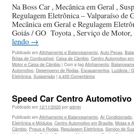
Norte
Na Boss Car , Mecânica em Geral , Susp
–
Brasília
Regulagem Eletrônica – Valparaíso de 
/
Mecânica em Geral e Regulagem Eletrôn
DF
Goiás / GO Toyota , Serviço de Motor
lendo
→
Publicado em
Alinhamento e Balanceamento
,
Auto Peças
,
Bala
Bóias de Combustível
,
Caixa de Câmbio
,
Centro Automotivo em 
Motor e Caixa de Câmbio
|
Com a tag
Alinhamento
,
Balanceam
Automotivo
,
Desempeno de Rodas
,
Escapamentos
,
Luziânia / 
Eletrônica
,
Suspensão
|
4.455 Comentários
Speed Car Centro Automotivo
Publicado em
12/11/2020
por
admin
Publicado em
Alinhamento e Balanceamento
,
Ar Condicionado
Eletrônica e Módulos
,
Centro Automotivo em Brasília
,
Molas e 
Câmbio
,
Pneus e Rodas
,
Regulagem Eletrônica
,
Serviço de Su