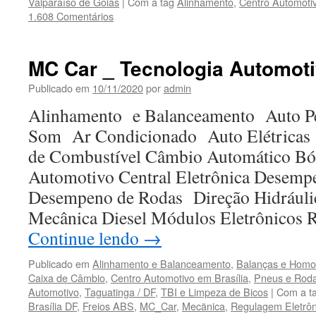
Valparaíso de Goiás
|
Com a tag
Alinhamento
,
Centro Automoti
1.608 Comentários
MC Car _ Tecnologia Automot
Publicado em
10/11/2020
por
admin
Alinhamento e Balanceamento Auto Pe
Som Ar Condicionado Auto Elétrica
de Combustível Câmbio Automático Bói
Automotivo Central Eletrônica Desemp
Desempeno de Rodas Direção Hidráuli
Mecânica Diesel Módulos Eletrônicos
Continue lendo
→
Publicado em
Alinhamento e Balanceamento
,
Balanças e Homoc
Caixa de Câmbio
,
Centro Automotivo em Brasília
,
Pneus e Rod
Automotivo
,
Taguatinga / DF
,
TBI e Limpeza de Bicos
|
Com a t
Brasília DF
,
Freios ABS
,
MC_Car
,
Mecãnica
,
Regulagem Eletrôn