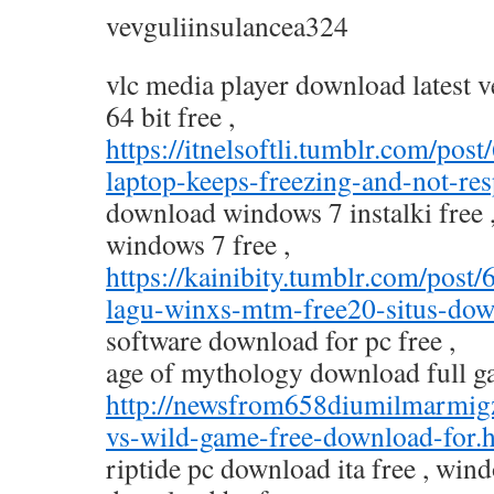
vevguliinsulancea324
vlc media player download latest 
64 bit free ,
https://itnelsoftli.tumblr.com/p
laptop-keeps-freezing-and-not-re
download windows 7 instalki free 
windows 7 free ,
https://kainibity.tumblr.com/po
lagu-winxs-mtm-free20-situs-do
software download for pc free ,
age of mythology download full ga
http://newsfrom658diumilmarmig
vs-wild-game-free-download-for.
riptide pc download ita free , win