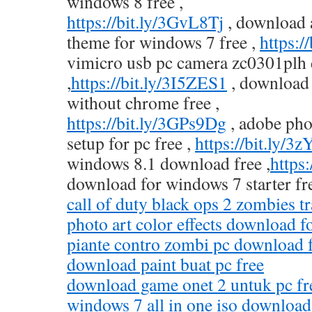
windows 8 free ,
https://bit.ly/3GvL8Tj
, download 
theme for windows 7 free ,
https:/
vimicro usb pc camera zc0301plh 
,
https://bit.ly/3I5ZES1
, download 
without chrome free ,
https://bit.ly/3GPs9Dg
, adobe ph
setup for pc free ,
https://bit.ly/
windows 8.1 download free ,
https
download for windows 7 starter fre
call of duty black ops 2 zombies t
photo art color effects download fo
piante contro zombi pc download 
download paint buat pc free
download game onet 2 untuk pc fr
windows 7 all in one iso download