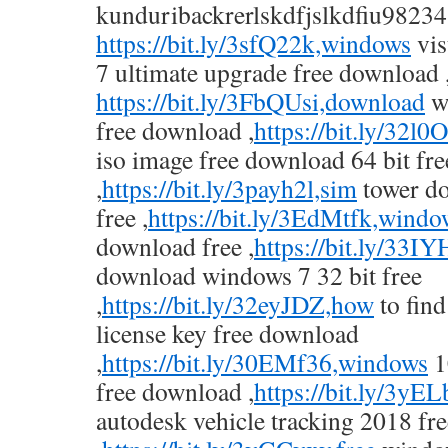
kunduribackrerlskdfjslkdfiu9823
https://bit.ly/3sfQ22k,windows
vis
7 ultimate upgrade free download 
https://bit.ly/3FbQUsi,download
w
free download ,
https://bit.ly/32l
iso image free download 64 bit fr
,
https://bit.ly/3payh2l,sim
tower d
free ,
https://bit.ly/3EdMtfk,windo
download free ,
https://bit.ly/33IY
download windows 7 32 bit free
,
https://bit.ly/32eyJDZ,how
to find
license key free download
,
https://bit.ly/30EMf36,windows
1
free download ,
https://bit.ly/3yE
autodesk vehicle tracking 2018 fr