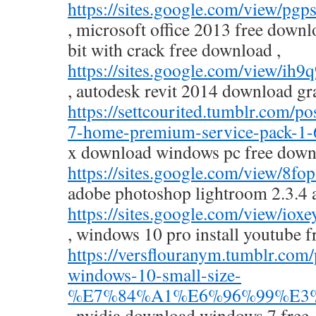
https://sites.google.com/view/p
, microsoft office 2013 free down
bit with crack free download ,
https://sites.google.com/view/ih
, autodesk revit 2014 download gra
https://settcourited.tumblr.com
7-home-premium-service-pack-1-
x download windows pc free down
https://sites.google.com/view/8f
adobe photoshop lightroom 2.3.4 
https://sites.google.com/view/
, windows 10 pro install youtube f
https://versflouranym.tumblr.co
windows-10-small-size-
%E7%84%A1%E6%96%99%E3
, nvidia download windows 7 free 