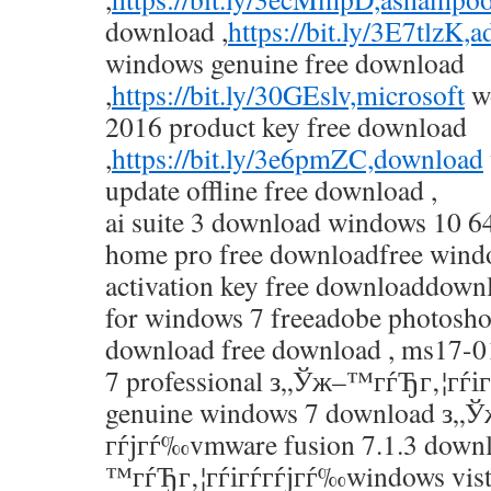
download ,
https://bit.ly/3E7tlzK,
windows genuine free download
,
https://bit.ly/30GEslv,microsoft
wo
2016 product key free download
,
https://bit.ly/3e6pmZC,download
update offline free download ,
ai suite 3 download windows 10 6
home pro free downloadfree windo
activation key free downloaddown
for windows 7 freeadobe photosh
download free download , ms17-0
7 professional з„Ўж–™гѓЂг‚¦гѓі
genuine windows 7 download з„
гѓјгѓ‰vmware fusion 7.1.3 down
™гѓЂг‚¦гѓігѓ­гѓјгѓ‰windows vist