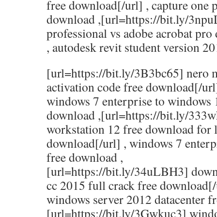
free download[/url] , capture one 
download ,[url=https://bit.ly/3np
professional vs adobe acrobat pro 
, autodesk revit student version 2
[url=https://bit.ly/3B3bc65] nero 
activation code free download[/url
windows 7 enterprise to windows 1
download ,[url=https://bit.ly/33
workstation 12 free download for l
download[/url] , windows 7 enterp
free download ,
[url=https://bit.ly/34uLBH3] down
cc 2015 full crack free download[/
windows server 2012 datacenter f
[url=https://bit.ly/3Gwkuc3] wind