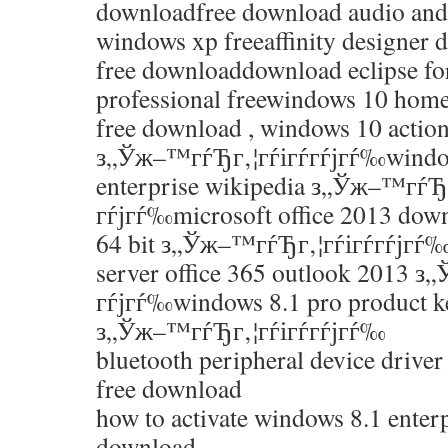
downloadfree download audio and 
windows xp freeaffinity designer d
free downloaddownload eclipse f
professional freewindows 10 home
free download , windows 10 action
з„Ўж–™гѓЂг‚¦гѓігѓ­гѓјгѓ‰window
enterprise wikipedia з„Ўж–™гѓЂг
гѓјгѓ‰microsoft office 2013 dow
64 bit з„Ўж–™гѓЂг‚¦гѓігѓ­гѓјгѓ‰
server office 365 outlook 2013 
гѓјгѓ‰windows 8.1 pro product k
з„Ўж–™гѓЂг‚¦гѓігѓ­гѓјгѓ‰
bluetooth peripheral device drive
free download
how to activate windows 8.1 enterp
download