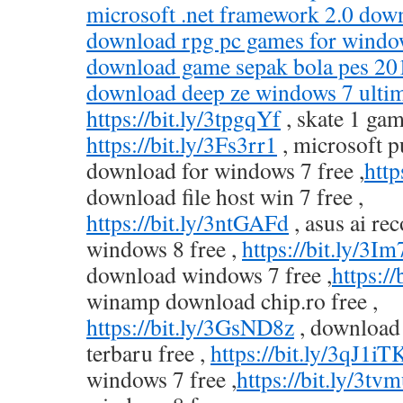
microsoft .net framework 2.0 dow
download rpg pc games for window
download game sepak bola pes 201
download deep ze windows 7 ultim
https://bit.ly/3tpgqYf
, skate 1 gam
https://bit.ly/3Fs3rr1
, microsoft p
download for windows 7 free ,
htt
download file host win 7 free ,
https://bit.ly/3ntGAFd
, asus ai re
windows 8 free ,
https://bit.ly/3I
download windows 7 free ,
https:/
winamp download chip.ro free ,
https://bit.ly/3GsND8z
, download
terbaru free ,
https://bit.ly/3qJ1iT
windows 7 free ,
https://bit.ly/3tv