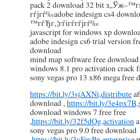
pack 2 download 32 bit з„Ўж–™гѓ
гѓјгѓ‰adobe indesign cs4 downl
™гѓЂг‚¦гѓігѓ­гѓјгѓ‰
javascript for windows xp downloa
adobe indesign cs6 trial version f
download
mind map software free download
windows 8.1 pro activation crack 
sony vegas pro 13 x86 mega free 
https://bit.ly/3sjAXNi,distribute
af
download ,
https://bit.ly/3e4px7B,
download windows 7 free free
,
https://bit.ly/32f5dOg,activation
a
sony vegas pro 9.0 free download
,
https://bit.ly/3yFavPg,enterprise
w