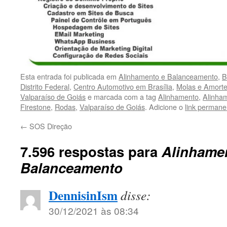
Esta entrada foi publicada em
Alinhamento e Balanceamento
,
B
Distrito Federal
,
Centro Automotivo em Brasília
,
Molas e Amort
Valparaíso de Goiás
e marcada com a tag
Alinhamento
,
Alinha
Firestone
,
Rodas
,
Valparaíso de Goiás
. Adicione o
link permane
←
SOS Direção
7.596 respostas para
Alinhame
Balanceamento
DennisinIsm
disse:
30/12/2021 às 08:34