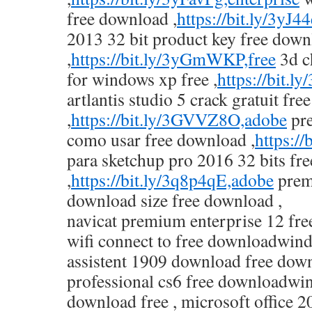
free download ,
https://bit.ly/3yJ4
2013 32 bit product key free dow
,
https://bit.ly/3yGmWKP,free
3d c
for windows xp free ,
https://bit.ly
artlantis studio 5 crack gratuit fr
,
https://bit.ly/3GVVZ8O,adobe
pre
como usar free download ,
https:/
para sketchup pro 2016 32 bits fr
,
https://bit.ly/3q8p4qE,adobe
prem
download size free download ,
navicat premium enterprise 12 f
wifi connect to free downloadwin
assistent 1909 download free dow
professional cs6 free downloadwin
download free , microsoft office 