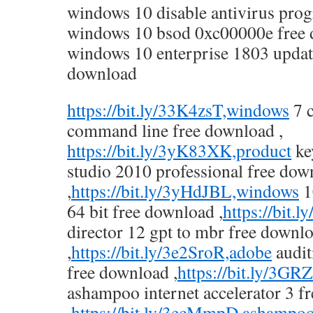
windows 10 disable antivirus pro
windows 10 bsod 0xc00000e free
windows 10 enterprise 1803 updat
download
https://bit.ly/33K4zsT,windows
7 
command line free download ,
https://bit.ly/3yK83XK,product
ke
studio 2010 professional free dow
,
https://bit.ly/3yHdJBL,windows
1
64 bit free download ,
https://bit.l
director 12 gpt to mbr free downl
,
https://bit.ly/3e2SroR,adobe
audit
free download ,
https://bit.ly/3GRZ
ashampoo internet accelerator 3 f
,
https://bit.ly/3ecMmpD,ashampo