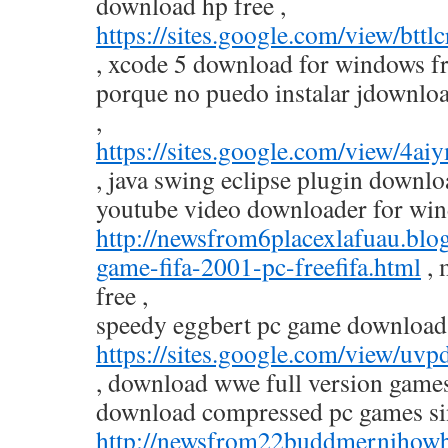
download hp free ,
https://sites.google.com/view/bt
, xcode 5 download for windows fr
porque no puedo instalar jdownlo
,
https://sites.google.com/view/4
, java swing eclipse plugin downlo
youtube video downloader for wind
http://newsfrom6placexlafuau.bl
game-fifa-2001-pc-freefifa.html
, 
free ,
speedy eggbert pc game download 
https://sites.google.com/view/u
, download wwe full version games 
download compressed pc games sing
http://newsfrom22buddmernihowb