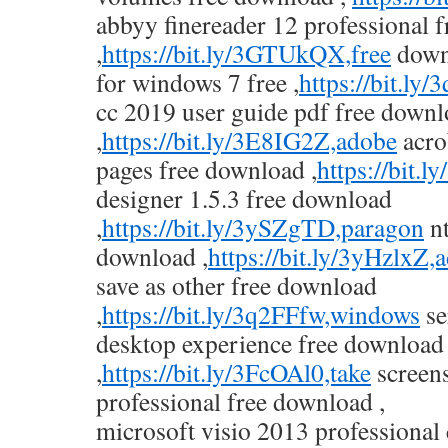
abbyy finereader 12 professional 
,
https://bit.ly/3GTUkQX,free
downl
for windows 7 free ,
https://bit.ly
cc 2019 user guide pdf free down
,
https://bit.ly/3E8IG2Z,adobe
acro
pages free download ,
https://bit.
designer 1.5.3 free download
,
https://bit.ly/3ySZgTD,paragon
nt
download ,
https://bit.ly/3yHzlxZ,
save as other free download
,
https://bit.ly/3q2FFfw,windows
se
desktop experience free download
,
https://bit.ly/3FcOAl0,take
screen
professional free download ,
microsoft visio 2013 professional 