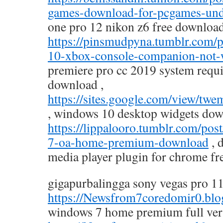
games-download-for-pcgames-und
one pro 12 nikon z6 free download
https://pinsmudpyna.tumblr.com
10-xbox-console-companion-not-
premiere pro cc 2019 system requ
download ,
https://sites.google.com/view/tw
, windows 10 desktop widgets dow
https://lippalooro.tumblr.com/p
7-oa-home-premium-download
, 
media player plugin for chrome fre
gigapurbalingga sony vegas pro 1
https://Newsfrom7coredomir0.blo
windows 7 home premium full ver