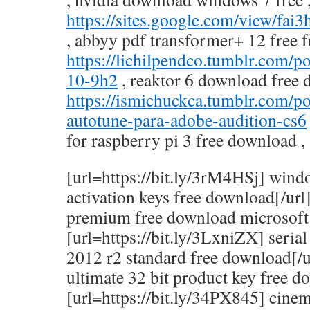
https://sites.google.com/view/f
, abbyy pdf transformer+ 12 free 
https://lichilpendco.tumblr.com
10-9h2
, reaktor 6 download free 
https://ismichuckca.tumblr.com/
autotune-para-adobe-audition-cs6
for raspberry pi 3 free download ,
[url=https://bit.ly/3rM4HSj] wind
activation keys free download[/ur
premium free download microsoft 
[url=https://bit.ly/3LxniZX] seria
2012 r2 standard free download[/u
ultimate 32 bit product key free d
[url=https://bit.ly/34PX845] cine