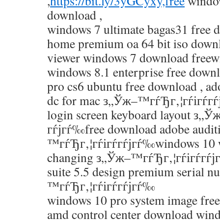
,
https://bit.ly/3yGCyxy,free
window
download ,
windows 7 ultimate bagas31 free
home premium oa 64 bit iso down
viewer windows 7 download freew
windows 8.1 enterprise free down
pro cs6 ubuntu free download , ad
dc for mac з„Ўж–™гѓЂг‚¦гѓігѓ­г
login screen keyboard layout з„
гѓјгѓ‰free download adobe audit
™гѓЂг‚¦гѓігѓ­гѓјгѓ‰windows 10 w
changing з„Ўж–™гѓЂг‚¦гѓігѓ­гѓј
suite 5.5 design premium serial 
™гѓЂг‚¦гѓігѓ­гѓјгѓ‰
windows 10 pro system image fre
amd control center download wind