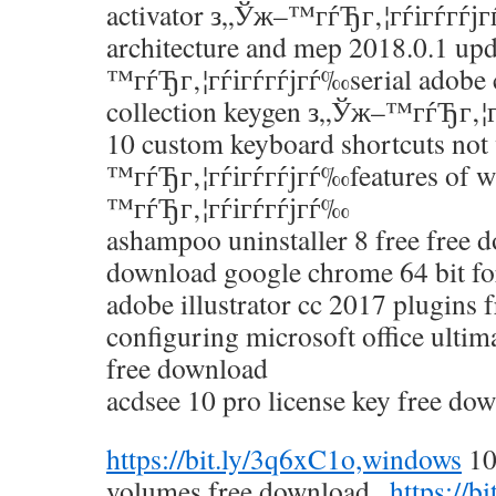
activator з„Ўж–™гѓЂг‚¦гѓігѓ­гѓј
architecture and mep 2018.0.1 up
™гѓЂг‚¦гѓігѓ­гѓјгѓ‰serial adobe c
collection keygen з„Ўж–™гѓЂг‚¦
10 custom keyboard shortcuts no
™гѓЂг‚¦гѓігѓ­гѓјгѓ‰features of 
™гѓЂг‚¦гѓігѓ­гѓјгѓ‰
ashampoo uninstaller 8 free free 
download google chrome 64 bit fo
adobe illustrator cc 2017 plugins
configuring microsoft office ultim
free download
acdsee 10 pro license key free do
https://bit.ly/3q6xC1o,windows
10
volumes free download ,
https://b