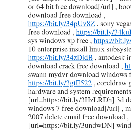
or 64 bit free download[/url] , b
download free download ,
https://bit.ly/34pUv8Z
, sony vegas
free download ,
https://bit.ly/34
sys windows xp free ,
https://bit.
10 enterprise install linux subsys
https://bit.ly/34zDidB
, autodesk i
download crack free download ,
ht
swann mydvr download windows fr
https://bit.ly/3gtE522
, coreldraw g
hardware and system requirements
[url=https://bit.ly/3HzLRDh] 3d 
windows 7 free download[/url] , mi
2007 delete email free download ,
[url=https://bit.ly/3undwDN] win