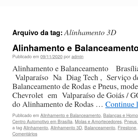
Pular
para
o
conteúdo
Alinhamento 3D
Arquivo da tag:
Alinhamento e Balanceament
Publicado em
09/11/2020
por
admin
Alinhamento e Balanceamento Brasíl
Valparaíso Na Diag Tech , Serviço d
Balanceamento de Rodas e Pneus, model
Chevrolet em Valparaíso de Goiás / G
do Alinhamento de Rodas …
Continue 
Publicado em
Alinhamento e Balanceamento
,
Balanças e Homoc
Centro Automotivo em Brasília
,
Molas e Amortecedores
,
Pneus
a tag
Alinhamento
,
Alinhamento 3D
,
Balanceamento
,
Firestone
Comentários