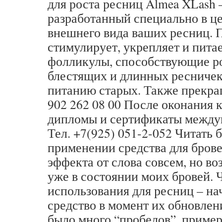
для роста ресниц Almea XLash –
разработанный специально в ц
внешнего вида ваших ресниц. П
стимулирует, укрепляет и пита
фолликулы, способствующие р
блестящих и длинных ресничек
питанию старых. Также прекра
902 262 08 00 После оконания 
дипломы и сертификаты междун
Тел. +7(925) 051-2-052 Читать
применении средства для брове
эффекта от слова совсем, но в
уже в состоянии моих бровей. 
использования для ресниц – на
средство в момент их обновлени
было много “пробелов”, пример