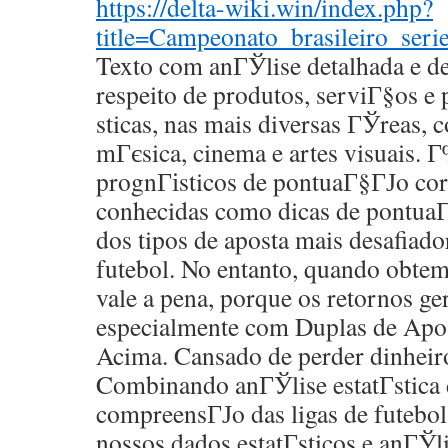
https://delta-wiki.win/index.php?
title=Campeonato_brasileiro_seri
Texto com anГЎlise detalhada e de
respeito de produtos, serviГ§os e
sticas, nas mais diversas ГЎreas, c
mГєsica, cinema e artes visuais. 
prognГіsticos de pontuaГ§ГЈo co
conhecidas como dicas de pontua
dos tipos de aposta mais desafiado
futebol. No entanto, quando obte
vale a pena, porque os retornos ge
especialmente com Duplas de Apos
Acima. Cansado de perder dinheir
Combinando anГЎlise estatГ­stica
compreensГЈo das ligas de futebo
nossos dados estatГ­sticos e anГЎ