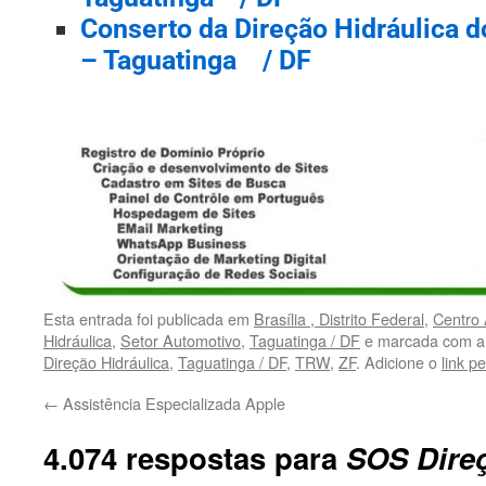
Conserto da Direção Hidráulica 
– Taguatinga / DF
Esta entrada foi publicada em
Brasília , Distrito Federal
,
Centro 
Hidráulica
,
Setor Automotivo
,
Taguatinga / DF
e marcada com a
Direção Hidráulica
,
Taguatinga / DF
,
TRW
,
ZF
. Adicione o
link p
←
Assistência Especializada Apple
4.074 respostas para
SOS Dire