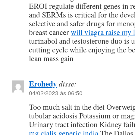
ERОІ regulate different genes in r
and SERMs is critical for the dev
selective and safer drugs for me
breast cancer
will viagra raise my 
turinabol and testosterone duo is u
cutting cycle while enjoying the ben
lean mass gain
Erohedy
disse:
04/02/2023 às 06:50
Too much salt in the diet Overwei
tubular acidosis Potassium or mag
Urinary tract infection Kidney fai
mg cialis generic india
The Dallas 