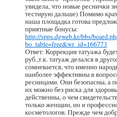
увидела, что новые реснички з
тестирую дальше) Помимо крат
наша площадка готова предлож
приятные бонусы:
http://spps.dgweb.kr/bbs/board.ph
bo_table=free&wr_id=166773
Ответ: Коррекция татуажа буде
руб.,т.к. татуаж делался в друг
сомневается, что именно народ
наиболее эффективны в вопросе
ресницами. Они безопасны, а п
их можно без риска для здоровь
действенны, о чем свидетельст
только женщин, но и професс
косметологов. Прежде чем добр