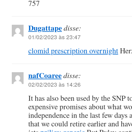
757
Dugattape
disse:
01/02/2023 às 23:47
clomid prescription overnight
Herz
nafCoaree
disse:
02/02/2023 às 14:26
It has also been used by the SNP to
expensive promises about what wo
independence in the last few days 
that we could retire earlier and hav
jets
priligy generic
But Ryley conti