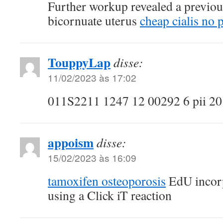
Further workup revealed a previo
bicornuate uterus
cheap cialis no 
TouppyLap
disse:
11/02/2023 às 17:02
011S2211 1247 12 00292 6 pii 2
appoism
disse:
15/02/2023 às 16:09
tamoxifen osteoporosis
EdU incorp
using a Click iT reaction