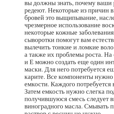
вы должны знать, почему ваши
редеют. Некоторые из причин 
бровей это выщипывание, насл
чрезмерное использование воск
некоторые кожные заболевани
сыворотки помогут вам естест
вылечить тонкие и ломкие воло
а также их проблемы роста. На
и Е можно создать еще один ин
маски. Для него потребуется ещ
карите. Все компоненты нужно
емкости. Каждого потребуется в
Затем емкость нужно слегка по
получившуюся смесь следует 
виноградного масла. Смывать 
раствор с ресниц не нужно.