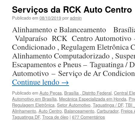
Pneus
Serviços da RCK Auto Centro
e
Rodas
Publicado em
08/10/2019
por
admin
em
Alinhamento e Balanceamento Brasíl
Brasília
Valparaíso RCK Centro Automotivo –
Condicionado , Regulagem Eletrônica 
Alinhamento Computadorizado , Suspens
Escapamentos e Pneus – Taguatinga /
Automotivo – Serviço de Ar Condicio
Continue lendo
→
Publicado em
Auto Peças
,
Brasília , Distrito Federal
,
Central El
Automotivo em Brasília
,
Mecãnica Especializada em Honda
,
Pn
Regulagem Eletrônica
,
Setor Automotivo
,
Taguatinga / DF
,
TBI 
Alinhamento
,
Auto Centro
,
Balanceamento
,
Carburador
,
Freios
Taguatinga DF
,
Troca de óleo
|
677 Comentários