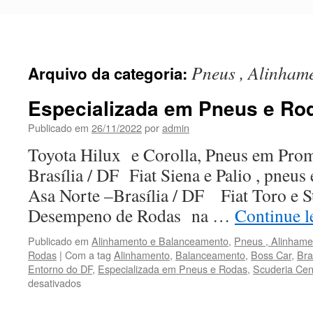
Pular
para
o
conteúdo
Pneus , Alinham
Arquivo da categoria:
Especializada em Pneus e Rod
Publicado em
26/11/2022
por
admin
Toyota Hilux e Corolla, Pneus em Pro
Brasília / DF Fiat Siena e Palio , pneus
Asa Norte –Brasília / DF Fiat Toro e S
Desempeno de Rodas na …
Continue 
Publicado em
Alinhamento e Balanceamento
,
Pneus , Alinham
Rodas
|
Com a tag
Alinhamento
,
Balanceamento
,
Boss Car
,
Bra
Entorno do DF
,
Especializada em Pneus e Rodas
,
Scuderia Cen
desativados
em
Especializada
em