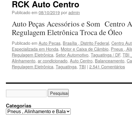
RCK Auto Centro
Publicado em
08/10/2019
por
admin
Auto Peças Acessórios e Som Centro A
Regulagem Eletrônica Troca de Óleo
Publicado em
Auto Peças
,
Brasília , Distrito Federal
,
Centro Aut
Especializada em Honda
,
Motor e Caixa de Câmbio
,
Pneus , Al
Regulagem Eletrônica
,
Setor Automotivo
,
Taguatinga / DF
,
TBI 
Alinhamento
,
ar condicionado
,
Auto Centro
,
Balanceamento
,
Ca
Regulagem Eletrônica
,
Taguatinga
,
TBI
|
2.541 Comentários
Categorias
C
a
t
e