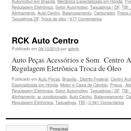
Automotivo em Brasília
,
Mecãnica Especializada em Honda
,
Pn
Regulagem Eletrônica
,
Setor Automotivo
,
Taguatinga / DF
,
TBI 
Alinhamento
,
Auto Centro
,
Balanceamento
,
Carburador
,
Freios
Taguatinga DF
,
Troca de óleo
|
677 Comentários
RCK Auto Centro
Publicado em
08/10/2019
por
admin
Auto Peças Acessórios e Som Centro A
Regulagem Eletrônica Troca de Óleo
Publicado em
Auto Peças
,
Brasília , Distrito Federal
,
Centro Aut
Especializada em Honda
,
Motor e Caixa de Câmbio
,
Pneus , Al
Regulagem Eletrônica
,
Setor Automotivo
,
Taguatinga / DF
,
TBI 
Alinhamento
,
ar condicionado
,
Auto Centro
,
Balanceamento
,
Ca
Regulagem Eletrônica
,
Taguatinga
,
TBI
|
2.541 Comentários