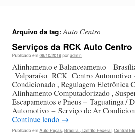
Pular
para
o
conteúdo
Auto Centro
Arquivo da tag:
Serviços da RCK Auto Centro
Publicado em
08/10/2019
por
admin
Alinhamento e Balanceamento Brasíl
Valparaíso RCK Centro Automotivo –
Condicionado , Regulagem Eletrônica 
Alinhamento Computadorizado , Suspens
Escapamentos e Pneus – Taguatinga /
Automotivo – Serviço de Ar Condicio
Continue lendo
→
Publicado em
Auto Peças
,
Brasília , Distrito Federal
,
Central El