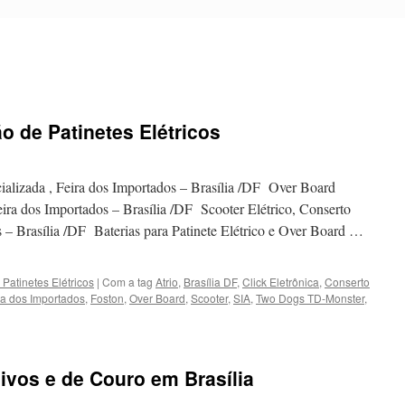
 de Patinetes Elétricos
ecializada , Feira dos Importados – Brasília /DF Over Board
eira dos Importados – Brasília /DF Scooter Elétrico, Conserto
s – Brasília /DF Baterias para Patinete Elétrico e Over Board …
Patinetes Elétricos
|
Com a tag
Atrio
,
Brasília DF
,
Click Eletrônica
,
Conserto
ra dos Importados
,
Foston
,
Over Board
,
Scooter
,
SIA
,
Two Dogs TD-Monster
,
em
Conserto
e
Manutenção
ivos e de Couro em Brasília
de
atinetes