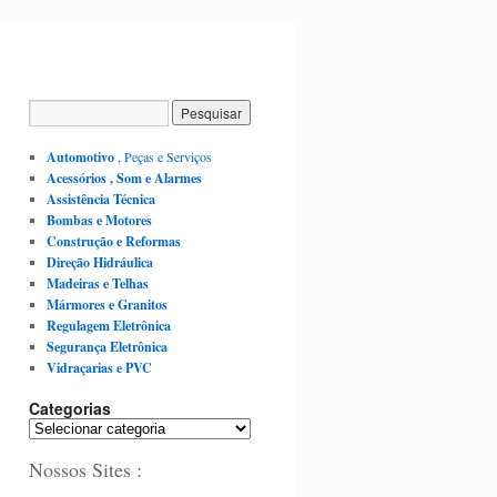
Automotivo
, Peças e Serviços
Acessórios , Som e Alarmes
Assistência Técnica
Bombas e Motores
Construção e Reformas
Direção Hidráulica
Madeiras e Telhas
Mármores e Granitos
Regulagem Eletrônica
Segurança Eletrônica
Vidraçarias e PVC
Categorias
C
a
Nossos Sites :
t
e