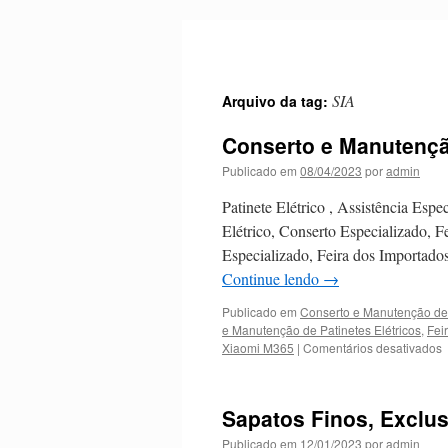
Pular
para
o
conteúdo
SIA
Arquivo da tag:
Conserto e Manutenção
Publicado em
08/04/2023
por
admin
Patinete Elétrico , Assistência Esp
Elétrico, Conserto Especializado, F
Especializado, Feira dos Importado
Continue lendo
→
Publicado em
Conserto e Manutenção de 
e Manutenção de Patinetes Elétricos
,
Fei
Xiaomi M365
|
Comentários desativados
Sapatos Finos, Exclus
P
Publicado em
12/01/2023
por
admin