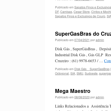
E
Publicado em
Sapatos Finos e Exclusivos
DF
,
Camisas
,
Cesar Store
,
Cintos e Moch
Sapatos Finos e Exclusivos de Couro
,
SI
SuperGasBras do Cruz
Publicado em
07/04/2021
por
admin
Disk Gás , SuperGásBras , Depósito
Industrial Disk Gás , Gás GLP Res
Cruzeiro : (61) 9978-6653 / …
Con
Publicado em
Disk Gás _ SuperGasBras
|
Octogonal
,
SIA
,
SMU
,
Sudoeste
,
superga
Mega Maestro
Publicado em
08/08/2020
por
admin
Links Relacionados a Assistência T