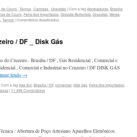
létricos
 de Couro , Ternos , Camisas , Gravatas
|
Com a tag
Abotoaduras
,
Brasília
ilas de Couro
,
Feira dos Importados
,
Gravata Borboleta
,
Gravatas
,
Meias
,
A
,
Ternos
|
Comentários desativados
em
Sapatos
Finos,
Exclusivos
eiro / DF _ Disk Gás
e
de
Couro
em
 do Cruzeiro , Brasília / DF , Gás Residencial , Comercial e
Brasília
idencial , Comercial e Industrial no Cruzeiro / DF DISK GÁS
tinue lendo
→
Com a tag
Asa Sul
,
Brasília / DF
,
comercial
,
disk gás
,
Feira dos Importados
,
sbras
|
11.496 Comentários
écnica : Abertura de Poço Artesiano Aparelhos Eletrônicos