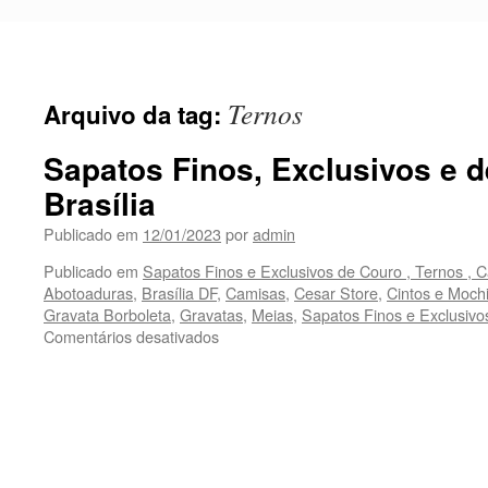
Pular
para
o
conteúdo
Ternos
Arquivo da tag:
Sapatos Finos, Exclusivos e 
Brasília
Publicado em
12/01/2023
por
admin
Publicado em
Sapatos Finos e Exclusivos de Couro , Ternos , 
Abotoaduras
,
Brasília DF
,
Camisas
,
Cesar Store
,
Cintos e Moch
Gravata Borboleta
,
Gravatas
,
Meias
,
Sapatos Finos e Exclusivo
Comentários desativados
em
Sapatos
Finos,
Exclusivos
e
de
Couro