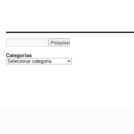
em
Brasília
Categorias
C
a
t
e
g
o
r
i
a
s