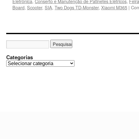
Eletrônica
,
Conserto e Manutenção de Patinetes Elétricos
,
Feir
Board
,
Scooter
,
SIA
,
Two Dogs TD-Monster
,
Xiaomi M365
|
Com
Categorias
C
a
t
e
g
o
r
i
a
s