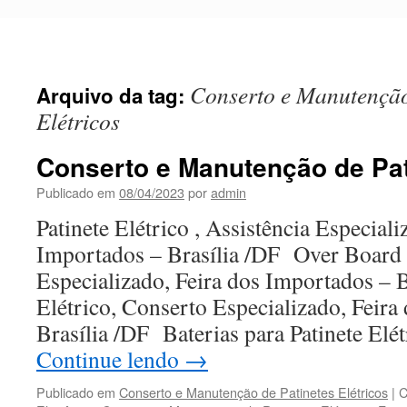
Pular
para
o
conteúdo
Conserto e Manutenção
Arquivo da tag:
Elétricos
Conserto e Manutenção de Pat
Publicado em
08/04/2023
por
admin
Patinete Elétrico , Assistência Especiali
Importados – Brasília /DF Over Board 
Especializado, Feira dos Importados – 
Elétrico, Conserto Especializado, Feira
Brasília /DF Baterias para Patinete El
Continue lendo
→
Publicado em
Conserto e Manutenção de Patinetes Elétricos
|
C