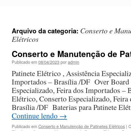
Pular
para
o
conteúdo
Conserto e Manu
Arquivo da categoria:
Elétricos
Conserto e Manutenção de Pat
Publicado em
08/04/2023
por
admin
Patinete Elétrico , Assistência Especiali
Importados – Brasília /DF Over Board 
Especializado, Feira dos Importados – 
Elétrico, Conserto Especializado, Feira
Brasília /DF Baterias para Patinete El
Continue lendo
→
Publicado em
Conserto e Manutenção de Patinetes Elétricos
|
C