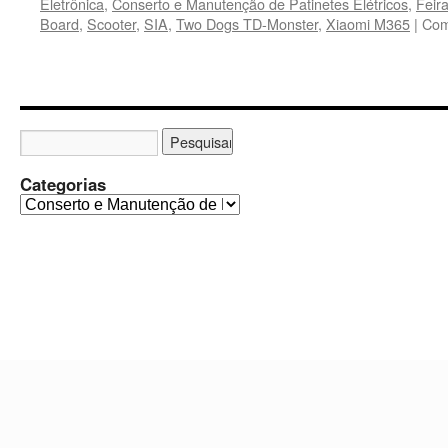
Eletrônica
,
Conserto e Manutenção de Patinetes Elétricos
,
Feir
Board
,
Scooter
,
SIA
,
Two Dogs TD-Monster
,
Xiaomi M365
|
Com
Categorias
C
a
t
e
g
o
r
i
a
s