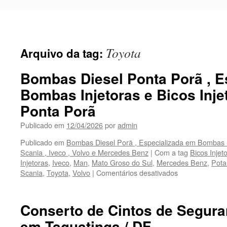
Pular
para
o
conteúdo
Toyota
Arquivo da tag:
Bombas Diesel Ponta Porã , E
Bombas Injetoras e Bicos Inje
Ponta Porã
Publicado em
12/04/2026
por
admin
Publicado em
Bombas Diesel Porã , Especializada em Bombas Inj
Scania , Iveco , Volvo e Mercedes Benz
|
Com a tag
Bicos Injet
Injetoras
,
Iveco
,
Man
,
Mato Groso do Sul
,
Mercedes Benz
,
Pota
Scania
,
Toyota
,
Volvo
|
Comentários desativados
em
Bombas
Diesel
Ponta
Conserto de Cintos de Segura
Porã
em Taguatinga / DF
,