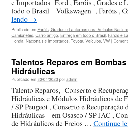
e Importados Ford , Faróis , Grades e 
Tag
/
todo o Brasil Volkswagen , Faróis , 
DF
lendo
→
Publicado em
Faróis, Grades e Lanternas para Veículos Nacion
Camionetes
,
Carro antigo
,
Entrega em todo o Brasil
,
Faróis e L
Honda
,
Nacionais e Importados
,
Toyota
,
Veículos
,
VW
|
Comentá
Talentos Reparos em Bombas 
Hidráulicas
Publicado em
30/04/2023
por
admin
Talento Reparos, Conserto e Recupera
Hidráulicas e Módulos Hidráulicos de
/ SP Peugeot , Conserto e Recuperação
Hidráulicas em Osasco / SP JAC , Con
de Hidráulicos de Freios …
Continue l