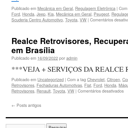
Publicado em
Mecânica em Geral
,
Regulagem Eletrônica
|
Com 
Ford
,
Honda
,
Jeep
,
Kia
,
Mecânica em Geral
,
Peugeot
,
Regulage
Scuderia Centro Automotivo
,
Toyota
,
VW
|
Comentários desativ
Realce Retrovisores, Recuper
em Brasília
Publicado em
16/09/2022
por
admin
***VEJA + SERVIÇOS DA REALCE 
Publicado em
Uncategorized
|
Com a tag
Chevrolet
,
Citroen
,
Co
Retrovisores
,
Fechaduras Automotivas
,
Fiat
,
Ford
,
Honda
,
Máqu
Retrovisores
,
Renault
,
Toyota
,
VW
|
Comentários desativados
e
Re
Re
←
Posts antigos
R
e
Co
e