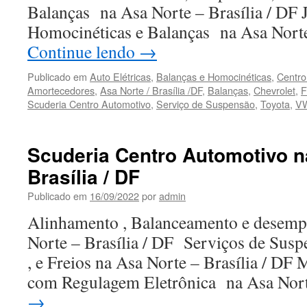
Balanças na Asa Norte – Brasília / DF J
Homocinéticas e Balanças na Asa Norte
Continue lendo
→
Publicado em
Auto Elétricas
,
Balanças e Homocinéticas
,
Centro
Amortecedores
,
Asa Norte / Brasília /DF
,
Balanças
,
Chevrolet
,
F
Scuderia Centro Automotivo
,
Serviço de Suspensão
,
Toyota
,
V
Scuderia Centro Automotivo n
Brasília / DF
Publicado em
16/09/2022
por
admin
Alinhamento , Balanceamento e desemp
Norte – Brasília / DF Serviços de Sus
, e Freios na Asa Norte – Brasília / DF
com Regulagem Eletrônica na Asa No
→