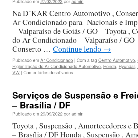
Publicado em
27/02/2023
por
admin
Na D´KAR Centro Automotivo , Consert
Ar Condicionado para Nacionais e Imp
– Valparaíso de Goiás / GO Toyota , C
do Ar Condicionado – Valparaíso / GO
Conserto …
Continue lendo
→
Publicado em
Ar Condicionado
|
Com a tag
Centro Automotivo
,
Higienização do Ar Condicionado Automotivo
,
Honda
,
Hyundai
,
VW
|
Comentários desativados
em
Higienização
,
Ar
Serviços de Suspensão e Frei
Condicionado
– Brasília / DF
em
Valparaíso/GO
Publicado em
29/09/2022
por
admin
Toyota , Suspensão , Amortecedores e 
– Brasília / DF Honda , Suspensão , Am