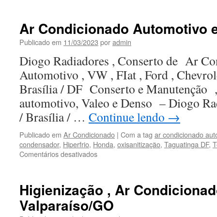
Talento
Reparos
em
Ar Condicionado Automotivo 
Colunas
e
Publicado em
11/03/2023
por
admin
Direção
Diogo Radiadores , Conserto de Ar Co
Elétrica
Automotivo , VW , FIat , Ford , Chevro
Brasília / DF Conserto e Manutenção 
automotivo, Valeo e Denso – Diogo Ra
/ Brasília / …
Continue lendo
→
Publicado em
Ar Condicionado
|
Com a tag
ar condicionado aut
condensador
,
Hiperfrio
,
Honda
,
oxisanitização
,
Taguatinga DF
,
T
Comentários desativados
em
Ar
Condicionado
Automotivo
Higienização , Ar Condiciona
em
Valparaíso/GO
Taguatinga/DF