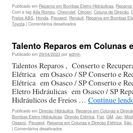
Publicado em
Reparos em Bombas Eletro Hidráulicas
,
Reparos 
Com a tag
Alfa Romeu
,
Chevrolet
,
Citroen
,
Coluna de Direção
,
Freios ABS
,
Honda
,
Peugeot
,
Renault
,
Reparos em Bombas Elet
Toyota
|
Comentários desativados
em
Talentos
Reparos
em
Talento Reparos em Colunas e
Bombas
Eletro
Publicado em
29/04/2023
por
admin
Hidráulicas
Talentos Reparos , Conserto e Recuper
Elétrica em Osasco / SP Conserto e R
Elétrica em Osasco / SP Conserto e R
Eletro Hidráulicas em Osasco / SP Re
Hidráulicos de Freios …
Continue len
Publicado em
Direção Hidráulica
,
Reparos em Colunas e Direção
Bombas Eletro Hidráulicas
,
Direção Elétrica
,
Fiat
,
GM
,
Jac
,
Módu
Osasco
,
Peugeot
,
Reparos em Colunas e Direção Elétrica
,
São 
|
Comentários desativados
em