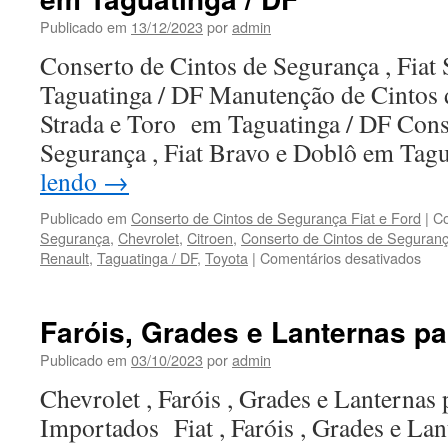
Especializada
Publicado em
13/12/2023
por
admin
em
Bombas
Conserto de Cintos de Segurança , Fiat 
Injetoras
Taguatinga / DF Manutenção de Cintos d
e
Bicos
Strada e Toro em Taguatinga / DF Cons
Injetores
Segurança , Fiat Bravo e Doblô em Ta
a
Diesel
lendo
→
em
Ponta
Publicado em
Conserto de Cintos de Segurança Fiat e Ford
|
C
Porã
Segurança
,
Chevrolet
,
Citroen
,
Conserto de Cintos de Seguran
Renault
,
Taguatinga / DF
,
Toyota
|
Comentários desativados
em
Con
de
Cint
Faróis, Grades e Lanternas pa
de
Seg
Publicado em
03/10/2023
por
admin
Fiat
Chevrolet , Faróis , Grades e Lanternas 
e
For
Importados Fiat , Faróis , Grades e Lan
em