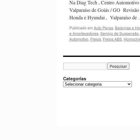
Na Diag Tech , Centro Automotivo 
Valparaíso de Goiás / GO Revisão
Honda e Hyundai , Valparaíso de
Publicado em
Auto Peças
,
Balanças e Ho
e Amortecedores
,
Serviço de Suspensão
Automotivo
,
Freios
,
Freios ABS
,
Homociné
Categorias
C
a
t
e
g
o
r
i
a
s