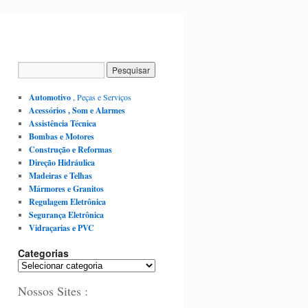
Automotivo
, Peças e Serviços
Acessórios , Som e Alarmes
Assistência Técnica
Bombas e Motores
Construção e Reformas
Direção Hidráulica
Madeiras e Telhas
Mármores e Granitos
Regulagem Eletrônica
Segurança Eletrônica
Vidraçarias e PVC
Categorias
C
a
Nossos Sites :
t
e