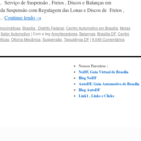
Asa
, Serviço de Suspensão , Freios , Discos e Balanças em
Norte
 da Suspensão com Regulagem das Lonas e Discos de Freios ,
–
 …
Continue lendo
→
Brasília
/
mocinéticas
,
Brasília , Distrito Federal
,
Centro Automotivo em Brasília
,
Molas
DF
,
Setor Automotivo
|
Com a tag
Amortecedores
,
Balanças
,
Brasília DF
,
Centro
ticas
,
Oficina Mecânica
,
Suspensão
,
Taguatinga DF
|
9.046 Comentários
Nossos Parceiros :
NoDF, Guia Virtual de Brasília
Blog NoDF
AutoDF, Guia Automotivo de Brasília
Blog AutoDF
Link1 , Links e Clicks