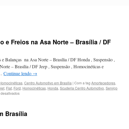
 e Freios na Asa Norte – Brasília / DF
s e Balanças na Asa Norte – Brasília / DF Honda , Suspensão ,
orte – Brasília / DF Jeep , Suspensão , Homocinéticas e
 …
Continue lendo
→
Homocinéticas
,
Centro Automotivo em Brasília
|
Com a tag
Amortecedores
,
let
,
Fiat
,
Ford
,
Homocinéticas
,
Honda
,
Scuderia Centro Automotivo
,
Serviço
 desativados
em
Serviços
de
Suspensão
 Brasília
e
Freios
na