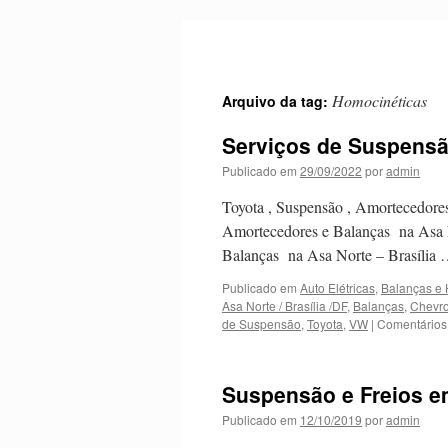
Pular
para
o
conteúdo
Homocinéticas
Arquivo da tag:
Serviços de Suspensão
Publicado em
29/09/2022
por
admin
Toyota , Suspensão , Amortecedore
Amortecedores e Balanças na Asa N
Balanças na Asa Norte – Brasília
Publicado em
Auto Elétricas
,
Balanças e 
Asa Norte / Brasília /DF
,
Balanças
,
Chevro
de Suspensão
,
Toyota
,
VW
|
Comentários
Suspensão e Freios em
Publicado em
12/10/2019
por
admin