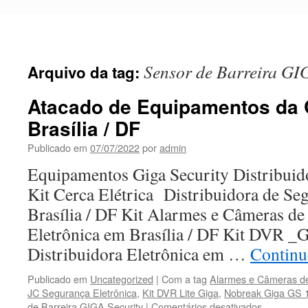
Pular
para
o
conteúdo
Sensor de Barreira GI
Arquivo da tag:
Atacado de Equipamentos da 
Brasília / DF
Publicado em
07/07/2022
por
admin
Equipamentos Giga Security Distribuido
Kit Cerca Elétrica Distribuidora de Se
Brasília / DF Kit Alarmes e Câmeras de
Eletrônica em Brasília / DF Kit DVR
Distribuidora Eletrônica em …
Continu
Publicado em
Uncategorized
|
Com a tag
Alarmes e Câmeras d
JC Segurança Eletrônica
,
Kit DVR Lite Giga
,
Nobreak Giga GS 
de Barreira GIGA Security
|
Comentários desativados
em