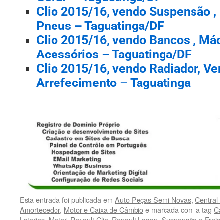
Clio 2015/16, vendo Suspensão , 
Pneus – Taguatinga/DF
Clio 2015/16, vendo Bancos , Máq
Acessórios – Taguatinga/DF
Clio 2015/16, vendo Radiador, Ven
Arrefecimento – Taguatinga
Esta entrada foi publicada em
Auto Peças Semi Novas
,
Central
Amortecedor
,
Motor e Caixa de Câmbio
e marcada com a tag
C
Latarias
,
Motor
,
Renault Clio
,
Renault Logan
,
Suspensão e Frei