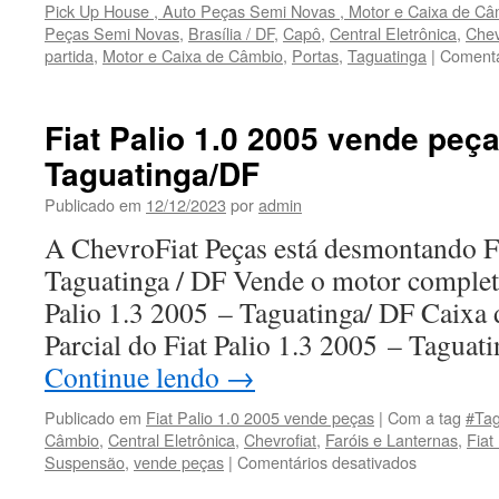
Pick Up House , Auto Peças Semi Novas , Motor e Caixa de Câ
Peças Semi Novas
,
Brasília / DF
,
Capô
,
Central Eletrônica
,
Chev
partida
,
Motor e Caixa de Câmbio
,
Portas
,
Taguatinga
|
Comentá
Fiat Palio 1.0 2005 vende peç
Taguatinga/DF
Publicado em
12/12/2023
por
admin
A ChevroFiat Peças está desmontando Fi
Taguatinga / DF Vende o motor completo
Palio 1.3 2005 – Taguatinga/ DF Caixa
Parcial do Fiat Palio 1.3 2005 – Tagua
Continue lendo
→
Publicado em
Fiat Palio 1.0 2005 vende peças
|
Com a tag
#Tag
Câmbio
,
Central Eletrônica
,
Chevrofiat
,
Faróis e Lanternas
,
Fiat
Suspensão
,
vende peças
|
Comentários desativados
em
Fiat