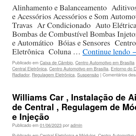
Alinhamento e Balanceamento Aditivos
e Acessórios Acessórios e Som Automo
Travas Ar Condicionado Auto Elétri
Bombas de Combustível Bombas Inje
e Automático Bóias e Sensores Centr
Eletrônica Coluna …
Continue lendo
Publicado em
Caixa de Câmbio
,
Centro Automotivo em Brasília
Central Eletrônica
,
Centro Automotivo em Brasília
,
Entorno do 
Radiador
,
Regulagem Eletrônica
,
Suspensão
|
Comentários des
Williams Car , Instalação de A
de Central , Regulagem de Mó
e Injeção
Publicado em
01/06/2023
por
admin
Publicado em
Central Eletrônica e Módulos
,
Centro Automotivo 