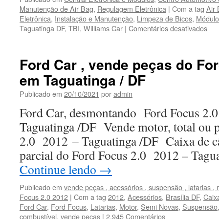
Manutenção de Air Bag
,
Regulagem Eletrônica
|
Com a tag
Air
Eletrônica
,
Instalação e Manutenção
,
Limpeza de Bicos
,
Módulo
Taguatinga DF
,
TBI
,
Williams Car
|
Comentários desativados
em
Wil
Car
,
Ford Car , vende peças do Fo
Ins
em Taguatinga / DF
de
Air
Publicado em
20/10/2021
por
admin
Ba
,
Ford Car, desmontando Ford Focus 2.0
Con
Taguatinga /DF Vende motor, total ou 
de
Cen
2.0 2012 – Taguatinga /DF Caixa de câ
,
parcial do Ford Focus 2.0 2012 – Tag
Re
de
Continue lendo
→
Mód
Ele
Publicado em
vende peças , acessórios , suspensão , latarias ,
e
Focus 2.0 2012
|
Com a tag
2012
,
Acessórios
,
Brasília DF
,
Caix
Inj
Ford Car
,
Ford Focus
,
Latarias
,
Motor
,
Semi Novas
,
Suspensão
combustível
,
vende peças
|
2.945 Comentários