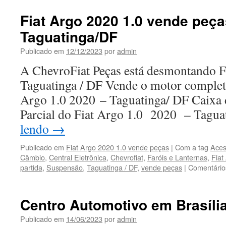
Palio
1.0
Fiat Argo 2020 1.0 vende peç
2005
Taguatinga/DF
vende
peças
Publicado em
12/12/2023
por
admin
em
Taguatinga
A ChevroFiat Peças está desmontando F
Taguatinga / DF Vende o motor completo
Argo 1.0 2020 – Taguatinga/ DF Caixa 
Parcial do Fiat Argo 1.0 2020 – Tagu
lendo
→
Publicado em
Fiat Argo 2020 1.0 vende peças
|
Com a tag
Aces
Câmbio
,
Central Eletrônica
,
Chevrofiat
,
Faróis e Lanternas
,
Fiat
partida
,
Suspensão
,
Taguatinga / DF
,
vende peças
|
Comentário
Centro Automotivo em Brasíli
Publicado em
14/06/2023
por
admin