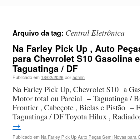
Pular
para
o
conteúdo
Central Eletrônica
Arquivo da tag:
Na Farley Pick Up , Auto Peça
para Chevrolet S10 Gasolina 
Taguatinga / DF
Publicado em
18/02/2026
por
admin
Na Farley Pick Up, Chevrolet S10 a Gas
Motor total ou Parcial – Taguatinga / B
Frontier , Cabeçote , Bielas e Pistão – 
Taguatinga / DF Toyota Hilux , Radiad
→
Publicado em
Na Farley Pick Up Auto Peças Semi Novas para C