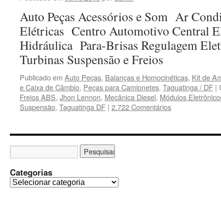
Air
Auto Peças Acessórios e Som Ar Cond
Ba
,
Elétricas Centro Automotivo Central E
Con
Hidráulica Para-Brisas Regulagem Elet
de
Cen
Turbinas Suspensão e Freios
,
Re
Publicado em
Auto Peças
,
Balanças e Homocinéticas
,
Kit de A
de
e Caixa de Câmbio
,
Peças para Camionetes
,
Taguatinga / DF
|
Mód
Freios ABS
,
Jhon Lennon
,
Mecânica Diesel
,
Módulos Eletrônico
Ele
Suspensão
,
Taguatinga DF
|
2.722 Comentários
e
Inj
Categorias
C
a
t
e