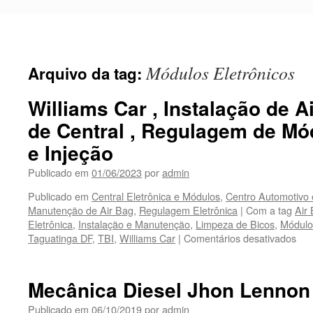
Pular
para
o
conteúdo
Módulos Eletrônicos
Arquivo da tag:
Williams Car , Instalação de A
de Central , Regulagem de Mó
e Injeção
Publicado em
01/06/2023
por
admin
Publicado em
Central Eletrônica e Módulos
,
Centro Automotivo 
Manutenção de Air Bag
,
Regulagem Eletrônica
|
Com a tag
Air
Eletrônica
,
Instalação e Manutenção
,
Limpeza de Bicos
,
Módulo
Taguatinga DF
,
TBI
,
Williams Car
|
Comentários desativados
em
Wil
Car
,
Mecânica Diesel Jhon Lennon
Ins
de
Publicado em
06/10/2019
por
admin