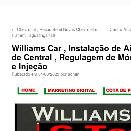
←
Chevrofiat , Peças Semi Novas Chevrolet e
Centro Aut
Fiat em Taguatinga / DF
Williams Car , Instalação de A
de Central , Regulagem de Mó
e Injeção
Publicado em
01/06/2023
por
admin