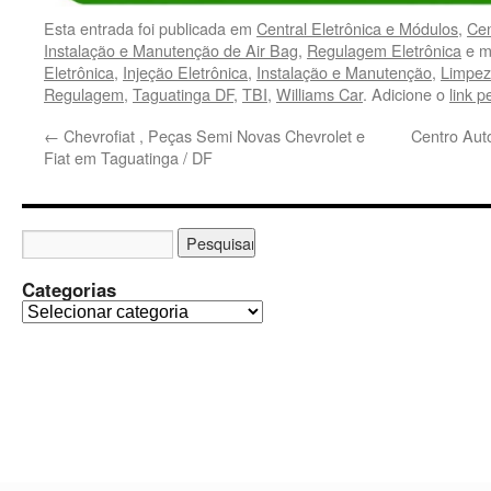
Esta entrada foi publicada em
Central Eletrônica e Módulos
,
Cen
Instalação e Manutenção de Air Bag
,
Regulagem Eletrônica
e m
Eletrônica
,
Injeção Eletrônica
,
Instalação e Manutenção
,
Limpez
Regulagem
,
Taguatinga DF
,
TBI
,
Williams Car
. Adicione o
link 
←
Chevrofiat , Peças Semi Novas Chevrolet e
Centro Aut
Fiat em Taguatinga / DF
Categorias