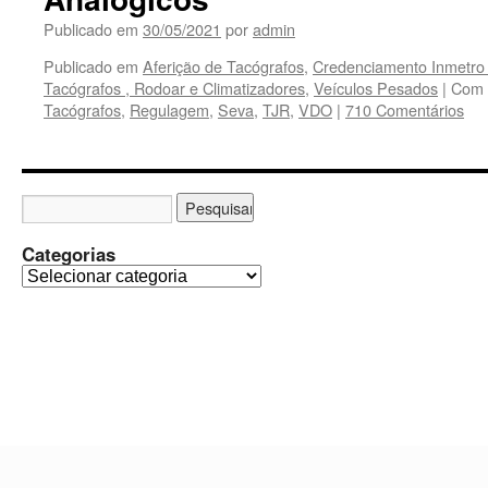
Air
Publicado em
30/05/2021
por
admin
Ba
,
Publicado em
Aferição de Tacógrafos
,
Credenciamento Inmetro
Con
Tacógrafos , Rodoar e Climatizadores
,
Veículos Pesados
|
Com 
de
Tacógrafos
,
Regulagem
,
Seva
,
TJR
,
VDO
|
710 Comentários
Cen
,
Re
de
Mód
Ele
Categorias
e
Inj
C
a
t
e
g
o
r
i
a
s