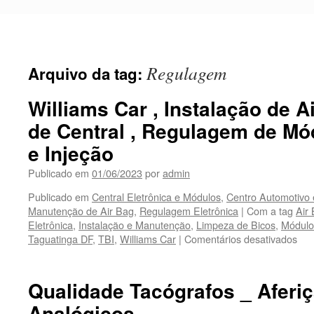
Pular
para
o
conteúdo
Regulagem
Arquivo da tag:
Williams Car , Instalação de A
de Central , Regulagem de Mó
e Injeção
Publicado em
01/06/2023
por
admin
Publicado em
Central Eletrônica e Módulos
,
Centro Automotivo 
Manutenção de Air Bag
,
Regulagem Eletrônica
|
Com a tag
Air
Eletrônica
,
Instalação e Manutenção
,
Limpeza de Bicos
,
Módulo
Taguatinga DF
,
TBI
,
Williams Car
|
Comentários desativados
em
Wil
Car
,
Qualidade Tacógrafos _ Aferiç
Ins
Analógicos
de