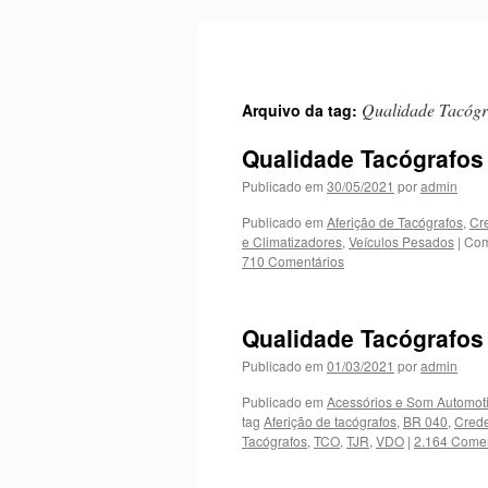
Pular
para
o
conteúdo
Qualidade Tacógr
Arquivo da tag:
Qualidade Tacógrafos 
Publicado em
30/05/2021
por
admin
Publicado em
Aferição de Tacógrafos
,
Cr
e Climatizadores
,
Veículos Pesados
|
Com
710 Comentários
Qualidade Tacógrafos
Publicado em
01/03/2021
por
admin
Publicado em
Acessórios e Som Automot
tag
Aferição de tacógrafos
,
BR 040
,
Crede
Tacógrafos
,
TCO
,
TJR
,
VDO
|
2.164 Comen