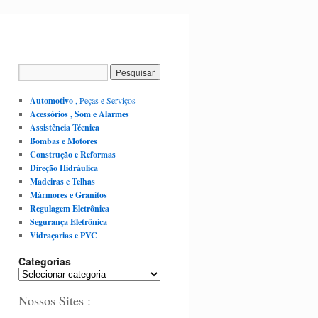
Automotivo
, Peças e Serviços
Acessórios , Som e Alarmes
Assistência Técnica
Bombas e Motores
Construção e Reformas
Direção Hidráulica
Madeiras e Telhas
Mármores e Granitos
Regulagem Eletrônica
Segurança Eletrônica
Vidraçarias e PVC
Categorias
C
a
Nossos Sites :
t
e