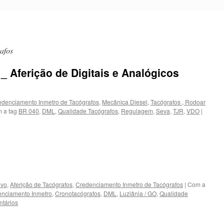
afos
_ Aferição de Digitais e Analógicos
edenciamento Inmetro de Tacógrafos
,
Mecânica Diesel
,
Tacógrafos , Rodoar
 a tag
BR 040
,
DML
,
Qualidade Tacógrafos
,
Regulagem
,
Seva
,
TJR
,
VDO
|
ivo
,
Aferição de Tacógrafos
,
Credenciamento Inmetro de Tacógrafos
|
Com a
nciamento Inmetro
,
Cronotacógrafos
,
DML
,
Luziânia / GO
,
Qualidade
tários