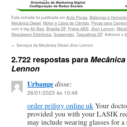
Esta entrada foi publicada em
Auto Peças
,
Balanças e Homocin
Mecânica Diesel
,
Motor e Caixa de Câmbio
,
Peças para Camion
com a tag
Air Bag
,
Brasília DF
,
Freios ABS
,
Jhon Lennon
,
Mecân
Regulagem Eletrônica
,
Suspensão
,
Taguatinga DF
. Adicione o
l
←
Serviços da Mecânica Diesel Jhon Lennon
2.722 respostas para
Mecânica 
Lennon
Urbange
disse:
26/01/2023 às 10:48
order priligy online uk
Your docto
provided you with your LASIK re
may include wearing glasses for a 