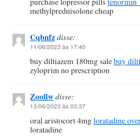
purchase lopressor pills
tenormin
methylprednisolone cheap
Cqbnfz
disse:
11/06/2023 às 17:40
buy diltiazem 180mg sale
buy dilt
zyloprim no prescription
Zoollw
disse:
13/06/2023 às 03:37
oral aristocort 4mg
loratadine ove
loratadine