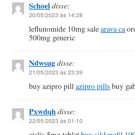
Schoel
disse:
20/05/2023 às 14:28
leflunomide 10mg sale
arava ca
ord
500mg generic
Ndwsug
disse:
21/05/2023 às 23:39
buy azipro pill
azipro pills
buy gab
Pxwdqh
disse:
22/05/2023 às 01:10
cialis 5mg tablet
buy sildenafil 1