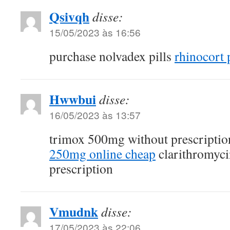
Qsivqh
disse:
15/05/2023 às 16:56
purchase nolvadex pills
rhinocort p
Hwwbui
disse:
16/05/2023 às 13:57
trimox 500mg without prescripti
250mg online cheap
clarithromyc
prescription
Vmudnk
disse:
17/05/2023 às 22:06