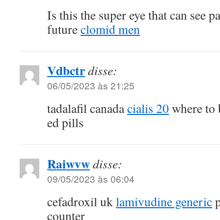
Is this the super eye that can see p
future
clomid men
Vdbctr
disse:
06/05/2023 às 21:25
tadalafil canada
cialis 20
where to 
ed pills
Raiwvw
disse:
09/05/2023 às 06:04
cefadroxil uk
lamivudine generic
p
counter