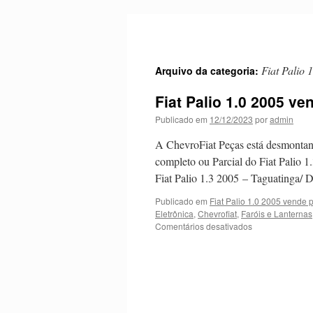
Pular
para
o
conteúdo
Fiat Palio 
Arquivo da categoria:
Fiat Palio 1.0 2005 v
Publicado em
12/12/2023
por
admin
A ChevroFiat Peças está desmontan
completo ou Parcial do Fiat Palio 
Fiat Palio 1.3 2005 – Taguatinga
Publicado em
Fiat Palio 1.0 2005 vende 
Eletrônica
,
Chevrofiat
,
Faróis e Lanternas
Comentários desativados
em
Fiat
Palio
1.0
2005
vende
peças