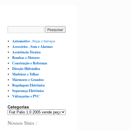
Automotivo
, Peças e Serviços
Acessórios , Som e Alarmes
Assistência Técnica
Bombas e Motores
Construção e Reformas
Direção Hidráulica
Madeiras e Telhas
Mármores e Granitos
Regulagem Eletrônica
Segurança Eletrônica
Vidraçarias e PVC
Categorias
C
a
Nossos Sites :
t
e