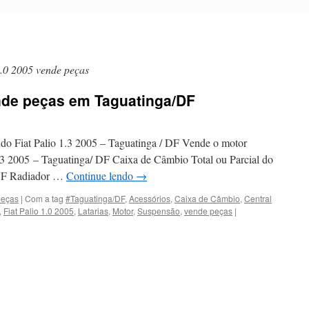
1.0 2005 vende peças
ende peças em Taguatinga/DF
do Fiat Palio 1.3 2005 – Taguatinga / DF Vende o motor
1.3 2005 – Taguatinga/ DF Caixa de Câmbio Total ou Parcial do
/ DF Radiador …
Continue lendo
→
peças
|
Com a tag
#Taguatinga/DF
,
Acessórios
,
Caixa de Câmbio
,
Central
,
Fiat Palio 1.0 2005
,
Latarias
,
Motor
,
Suspensão
,
vende peças
|