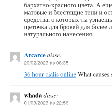
бархатно-красного цвета. А еще
матовые и блестящие тени и о
средства, о которых ты узнаеш
щеточка для бровей для более л
натурального нанесения.
Arcarce
disse:
20/02/2023 às 08:35
36 hour cialis online
What causes s
whada
disse:
01/03/2023 às 22:56