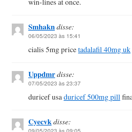
win-lines at once.
Smhakn
disse:
06/05/2023 às 15:41
cialis 5mg price
tadalafil 40mg uk
Uppdmr
disse:
07/05/2023 às 23:37
duricef usa
duricef 500mg pill
fin
Cyecvk
disse:
09/05/2023 às 09:05