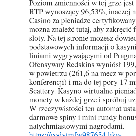
Poziom zmienności w tej grze jest
RTP wynoszący 96,53%, inaczej nik
Casino za pieniadze certyfikowan
można znaleźć tutaj, aby zakręcić
sloty. Na tej stronie możesz dowied
podstawowych informacji o kasyni
liniami wygrywającymi od Pragmat
Ofensywny Redskins wyniósł 199,
w powietrzu (261,6 na mecz w po
konferencji) i ma do tej pory 17 
Scattery. Kasyno wirtualne pienia
monety w każdej grze i spróbuj uz
W rzeczywistości ten automat usta
darmowe spiny i mini rundy bonu
natychmiastowymi nagrodami.
https://codytmfw987654.like-