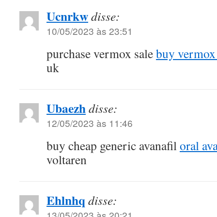
Ucnrkw
disse:
10/05/2023 às 23:51
purchase vermox sale
buy vermox 
uk
Ubaezh
disse:
12/05/2023 às 11:46
buy cheap generic avanafil
oral a
voltaren
Ehlnhq
disse:
13/05/2023 às 20:21