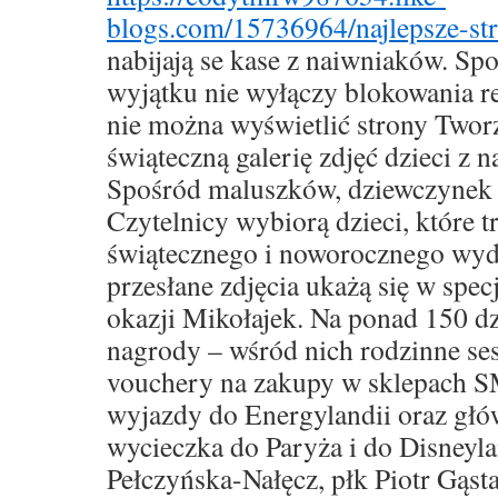
blogs.com/15736964/najlepsze-str
nabijają se kase z naiwniaków. Sp
wyjątku nie wyłączy blokowania r
nie można wyświetlić strony Two
świąteczną galerię zdjęć dzieci z
Spośród maluszków, dziewczynek 
Czytelnicy wybiorą dzieci, które tr
świątecznego i noworocznego wyda
przesłane zdjęcia ukażą się w spe
okazji Mikołajek. Na ponad 150 dz
nagrody – wśród nich rodzinne ses
vouchery na zakupy w sklepach S
wyjazdy do Energylandii oraz głó
wycieczka do Paryża i do Disneyl
Pełczyńska-Nałęcz, płk Piotr Gąsta