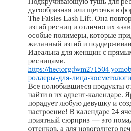
Подкручивающую тушь для рес
дугообразная или щеточка в фо
The Falsies Lash Lift. Она повт
изгиб ресниц и отлично их «за
особые полимеры, которые пр
желанный изгиб и поддерживают
Идеальна для женщин с прямы
ресницами.
https://hectorgdwm271504.yomo
роллеры-для-лица-косметолог
Все полюбившиеся продукты о
найти в их адвент-календаре. 
порадует любую девушку и соз
настроение! В календаре 24 яч
приятный сюрприз — это пома
оттенков, а для новогоднего в