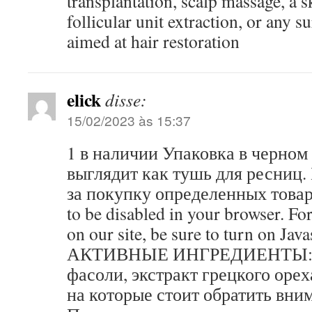
transplantation, scalp massage, a sk
follicular unit extraction, or any s
aimed at hair restoration
elick
disse:
15/02/2023 às 15:37
1 в наличии Упаковка в черном
выглядит как тушь для ресниц.
за покупку определенных товаро
to be disabled in your browser. For
on our site, be sure to turn on Jav
АКТИВНЫЕ ИНГРЕДИЕНТЫ: Э
фасоли, экстракт грецкого оре
на которые стоит обратить вни