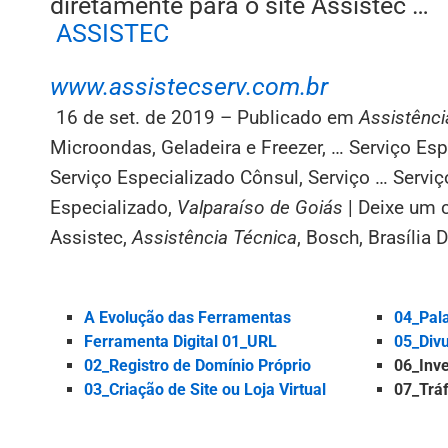
diretamente para o site Assistec …
ASSISTEC
www.assistecserv.com.br
16 de set. de 2019 –
Publicado em
Assistênci
Microondas, Geladeira e Freezer, … Serviço Es
Serviço Especializado Cônsul, Serviço … Serviç
Especializado,
Valparaíso de Goiás
| Deixe um 
Assistec,
Assistência Técnica
, Bosch, Brasília 
A Evolução das Ferramentas
04_Pala
Ferramenta Digital 01_URL
05_Div
02_Registro de Domínio Próprio
06_Inv
03_Criação de Site ou Loja Virtual
07_Trá