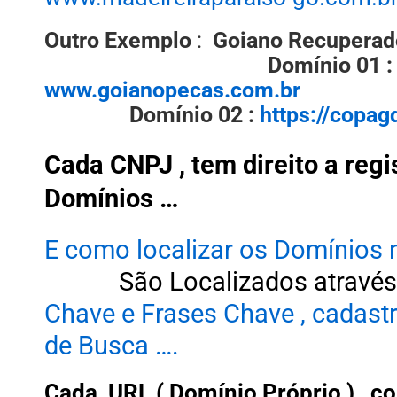
Outro Exemplo
:
Goiano Recuperad
Domínio 01 :
www.goianopeca
Domínio 02 :
https://copag
Cada CNPJ , tem direito a regi
Domínios …
E como localizar os Domínios 
São Localizados através
Chave e Frases Chave , cadast
de Busca ….
Cada URL ( Domínio Próprio ) , co