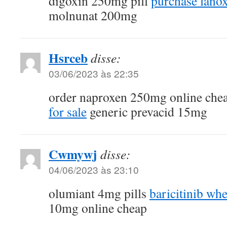
digoxin 250mg pill
purchase lanox
molnunat 200mg
Hsrceb
disse:
03/06/2023 às 22:35
order naproxen 250mg online che
for sale
generic prevacid 15mg
Cwmywj
disse:
04/06/2023 às 23:10
olumiant 4mg pills
baricitinib wh
10mg online cheap