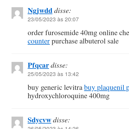
Ngjwdd
disse:
23/05/2023 às 20:07
order furosemide 40mg online ch
counter
purchase albuterol sale
Pfqcar
disse:
25/05/2023 às 13:42
buy generic levitra
buy plaquenil 
hydroxychloroquine 400mg
Sdycvw
disse:
26/05/2023 às 14:26