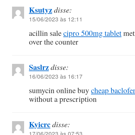
Ksutyz
disse:
15/06/2023 às 12:11
acillin sale
cipro 500mg tablet
met
over the counter
Saslrz
disse:
16/06/2023 às 16:17
sumycin online buy
cheap baclof
without a prescription
Kyicrc
disse:
17/06/2023 às 07:53