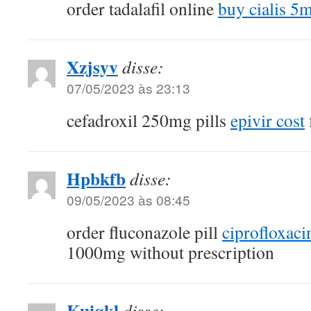
order tadalafil online
buy cialis 5m
Xzjsyv
disse:
07/05/2023 às 23:13
cefadroxil 250mg pills
epivir cost
Hpbkfb
disse:
09/05/2023 às 08:45
order fluconazole pill
ciprofloxaci
1000mg without prescription
Kuiqkl
disse: