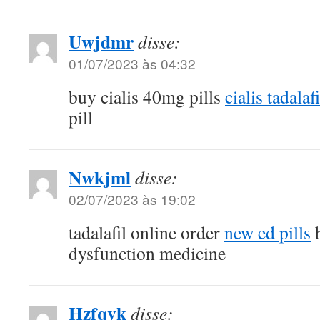
Uwjdmr
disse:
01/07/2023 às 04:32
buy cialis 40mg pills
cialis tadalafi
pill
Nwkjml
disse:
02/07/2023 às 19:02
tadalafil online order
new ed pills
b
dysfunction medicine
Hzfqvk
disse: