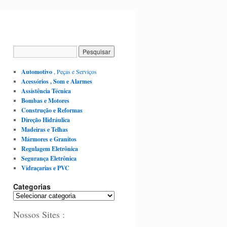
Automotivo
, Peças e Serviços
Acessórios , Som e Alarmes
Assistência Técnica
Bombas e Motores
Construção e Reformas
Direção Hidráulica
Madeiras e Telhas
Mármores e Granitos
Regulagem Eletrônica
Segurança Eletrônica
Vidraçarias e PVC
Categorias
C
a
Nossos Sites :
t
e