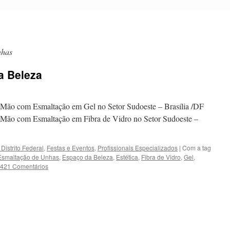
nhas
a Beleza
e Mão com Esmaltação em Gel no Setor Sudoeste – Brasília /DF
e Mão com Esmaltação em Fibra de Vidro no Setor Sudoeste –
, Distrito Federal
,
Festas e Eventos
,
Profissionais Especializados
|
Com a tag
Esmaltação de Unhas
,
Espaço da Beleza
,
Estética
,
Fibra de Vidro
,
Gel
,
421 Comentários