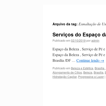
Pular
para
o
conteúdo
Esmaltação de U
Arquivo da tag:
Serviços do Espaço d
Publicado em
02/10/2019
por
admin
Espaço da Beleza , Serviço de Pé 
Espaço da Beleza , Serviço de Pé 
Brasília /DF …
Continue lendo
→
Publicado em
Beleza e Estética
,
Brasília 
Alongamento de Cílios
,
Beleza
,
Brasília
,
Hidratação Capilar
,
Progressiva a Lazer
|