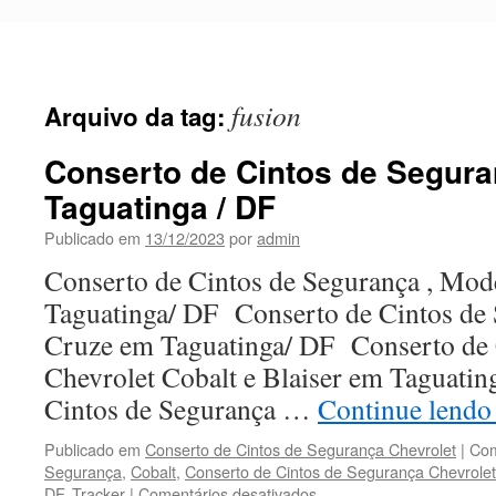
Pular
para
o
conteúdo
fusion
Arquivo da tag:
Conserto de Cintos de Segura
Taguatinga / DF
Publicado em
13/12/2023
por
admin
Conserto de Cintos de Segurança , Mod
Taguatinga/ DF Conserto de Cintos de 
Cruze em Taguatinga/ DF Conserto de C
Chevrolet Cobalt e Blaiser em Taguat
Cintos de Segurança …
Continue lend
Publicado em
Conserto de Cintos de Segurança Chevrolet
|
Com
Segurança
,
Cobalt
,
Conserto de Cintos de Segurança Chevrolet
DF
,
Tracker
|
Comentários desativados
em