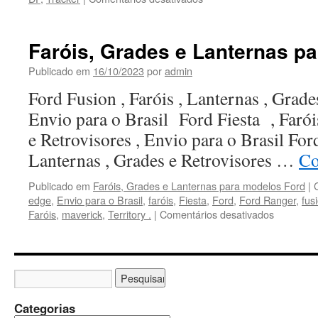
Conserto
de
Cintos
Faróis, Grades e Lanternas p
de
Segurança
Publicado em
16/10/2023
por
admin
Chevrolet
Ford Fusion , Faróis , Lanternas , Grade
em
Taguatinga
Envio para o Brasil Ford Fiesta , Farói
/
e Retrovisores , Envio para o Brasil Ford
DF
Lanternas , Grades e Retrovisores …
Co
Publicado em
Faróis, Grades e Lanternas para modelos Ford
|
edge
,
Envio para o Brasil
,
faróis
,
Fiesta
,
Ford
,
Ford Ranger
,
fus
Faróis
,
maverick
,
Territory .
|
Comentários desativados
em
Faróis,
Grades
e
Lanterna
para
modelos
Categorias
Ford