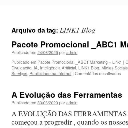
Pular
para
o
conteúdo
LINK1 Blog
Arquivo da tag:
Pacote Promocional _ABC1 Ma
Publicado em
24/06/2025
por
admin
Publicado em
Pacote Promocional _ABC1 Marketing + Link1
|
C
Divulgação
,
IA
,
Inteligência Artificial
,
LINK1 Blog
,
Mídias Sociais
Serviços
,
Publicidade na Internet
|
Comentários desativados
em
Pac
Pro
_A
A Evolução das Ferramentas
Mar
+
Publicado em
30/06/2020
por
admin
Lin
A EVOLUÇÃO DAS FERRAMENTAS 
começou a progredir , quando os nossos 