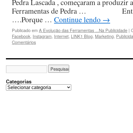
Pedra Lascada , começaram a produzir a
Ferramentas de Pedra … Então 
….Porque …
Continue lendo
→
Publicado em
A Evolução das Ferramentas ...Na Publicidade
|
Facebook
,
Instagram
,
Internet
,
LINK1 Blog
,
Marketing
,
Publicid
Comentários
Categorias
C
a
t
e
g
o
r
i