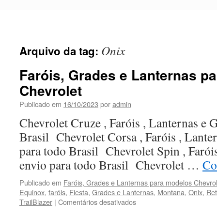
Pular
para
o
conteúdo
Onix
Arquivo da tag:
Faróis, Grades e Lanternas p
Chevrolet
Publicado em
16/10/2023
por
admin
Chevrolet Cruze , Faróis , Lanternas e G
Brasil Chevrolet Corsa , Faróis , Lanter
para todo Brasil Chevrolet Spin , Faróis
envio para todo Brasil Chevrolet …
Co
Publicado em
Faróis, Grades e Lanternas para modelos Chevrol
Equinox
,
faróis
,
Fiesta
,
Grades e Lanternas
,
Montana
,
Onix
,
Ret
TrailBlazer
|
Comentários desativados
em
Faróis,