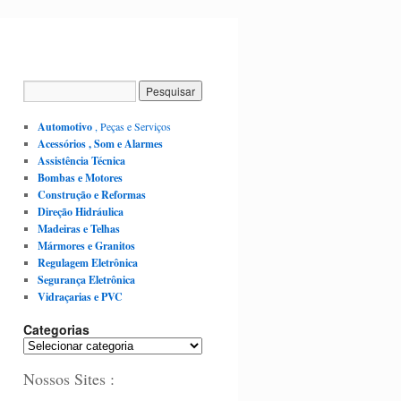
Automotivo
, Peças e Serviços
Acessórios , Som e Alarmes
Assistência Técnica
Bombas e Motores
Construção e Reformas
Direção Hidráulica
Madeiras e Telhas
Mármores e Granitos
Regulagem Eletrônica
Segurança Eletrônica
Vidraçarias e PVC
Categorias
C
a
Nossos Sites :
t
e