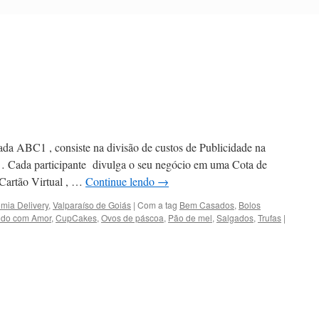
da ABC1 , consiste na divisão de custos de Publicidade na
s … Cada participante divulga o seu negócio em uma Cota de
 Cartão Virtual , …
Continue lendo
→
mia Delivery
,
Valparaíso de Goiás
|
Com a tag
Bem Casados
,
Bolos
ndo com Amor
,
CupCakes
,
Ovos de páscoa
,
Pão de mel
,
Salgados
,
Trufas
|