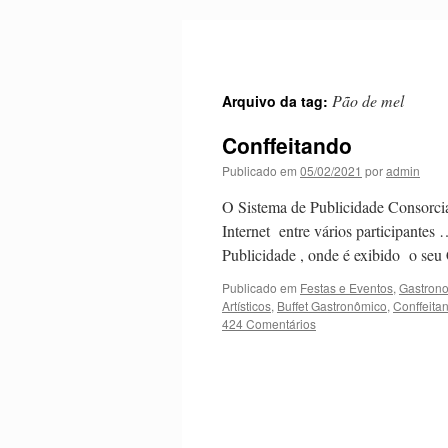
Pular
para
o
conteúdo
Pão de mel
Arquivo da tag:
Conffeitando
Publicado em
05/02/2021
por
admin
O Sistema de Publicidade Consorcia
Internet entre vários participante
Publicidade , onde é exibido o seu
Publicado em
Festas e Eventos
,
Gastrono
Artísticos
,
Buffet Gastronômico
,
Conffeita
424 Comentários