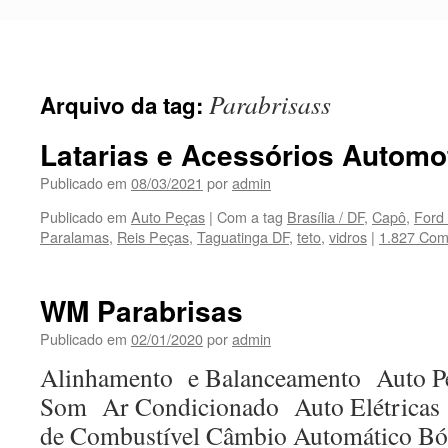
Pular
para
o
conteúdo
Parabrisass
Arquivo da tag:
Latarias e Acessórios Automo
Publicado em
08/03/2021
por
admin
Publicado em
Auto Peças
|
Com a tag
Brasília / DF
,
Capô
,
Ford
Paralamas
,
Reis Peças
,
Taguatinga DF
,
teto
,
vidros
|
1.827 Com
WM Parabrisas
Publicado em
02/01/2020
por
admin
Alinhamento e Balanceamento Auto Pe
Som Ar Condicionado Auto Elétrica
de Combustível Câmbio Automático Bói