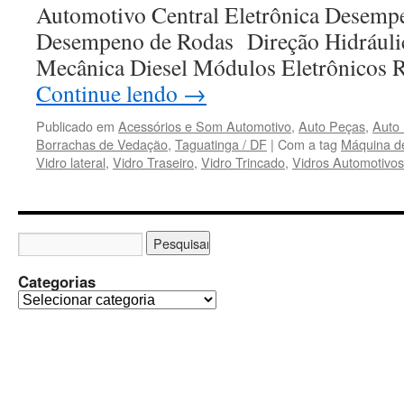
Automotivo Central Eletrônica Desemp
Desempeno de Rodas Direção Hidráuli
Mecânica Diesel Módulos Eletrônicos
Continue lendo
→
Publicado em
Acessórios e Som Automotivo
,
Auto Peças
,
Auto
Borrachas de Vedação
,
Taguatinga / DF
|
Com a tag
Máquina d
Vidro lateral
,
Vidro Traseiro
,
Vidro Trincado
,
Vidros Automotivos
Categorias
C
a
t
e
g
o