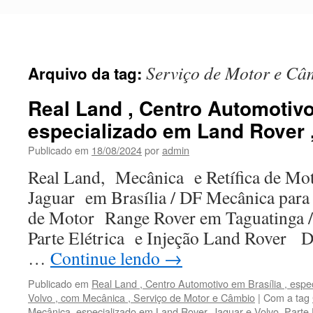
Pular
para
o
conteúdo
Serviço de Motor e Câ
Arquivo da tag:
Real Land , Centro Automotivo
especializado em Land Rover 
Publicado em
18/08/2024
por
admin
Real Land, Mecânica e Retífica de Mo
Jaguar em Brasília / DF Mecânica par
de Motor Range Rover em Taguatinga /
Parte Elétrica e Injeção Land Rover D
…
Continue lendo
→
Publicado em
Real Land , Centro Automotivo em Brasília , espe
Volvo , com Mecânica , Serviço de Motor e Câmbio
|
Com a tag
Mecânica
,
especializado em Land Rover
,
Jaguar e Volvo
,
Parte 