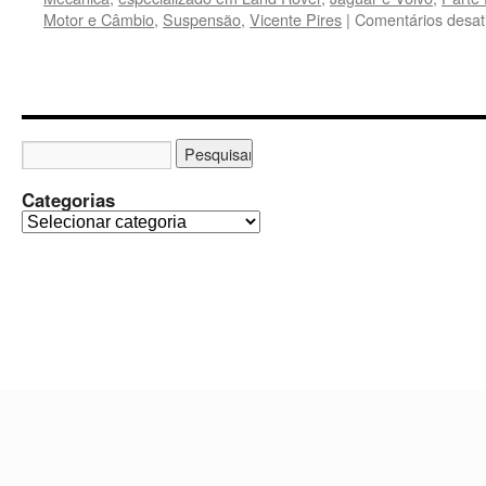
Motor e Câmbio
,
Suspensão
,
Vicente Pires
|
Comentários desat
Categorias
C
a
t
e
g
o
r
i
a
s