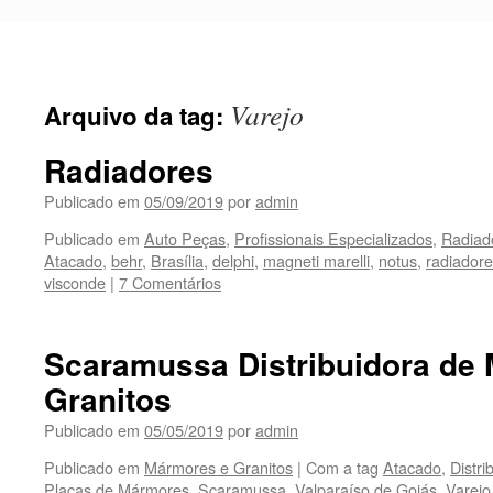
Pular
para
o
conteúdo
Varejo
Arquivo da tag:
Radiadores
Publicado em
05/09/2019
por
admin
Publicado em
Auto Peças
,
Profissionais Especializados
,
Radiad
Atacado
,
behr
,
Brasília
,
delphi
,
magneti marelli
,
notus
,
radiador
visconde
|
7 Comentários
Scaramussa Distribuidora de
Granitos
Publicado em
05/05/2019
por
admin
Publicado em
Mármores e Granitos
|
Com a tag
Atacado
,
Distri
Placas de Mármores
,
Scaramussa
,
Valparaíso de Goiás
,
Varejo