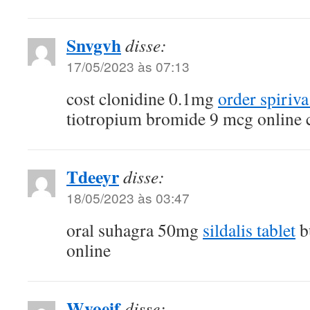
Snvgvh
disse:
17/05/2023 às 07:13
cost clonidine 0.1mg
order spiriv
tiotropium bromide 9 mcg online 
Tdeeyr
disse:
18/05/2023 às 03:47
oral suhagra 50mg
sildalis tablet
bu
online
Wvoeif
disse: