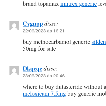
brand topamax
imitrex generic
lev
Cvgnpp
disse:
22/06/2023 às 16:21
buy methocarbamol generic
silden
50mg for sale
Dkqcqc
disse:
23/06/2023 às 20:46
where to buy dutasteride without 
meloxicam 7.5mg
buy generic mo