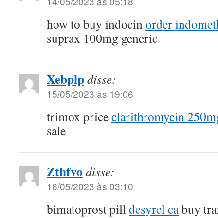
14/05/2023 às 05:18
how to buy indocin
order indome
suprax 100mg generic
Xebplp
disse:
15/05/2023 às 19:06
trimox price
clarithromycin 250mg
sale
Zthfvo
disse:
16/05/2023 às 03:10
bimatoprost pill
desyrel ca
buy tr