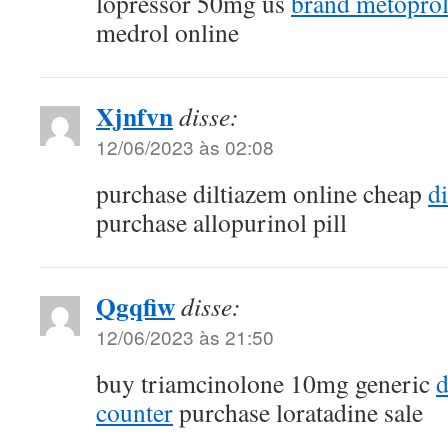
lopressor 50mg us
brand metopro
medrol online
Xjnfvn
disse:
12/06/2023 às 02:08
purchase diltiazem online cheap
d
purchase allopurinol pill
Qgqfiw
disse:
12/06/2023 às 21:50
buy triamcinolone 10mg generic
d
counter
purchase loratadine sale