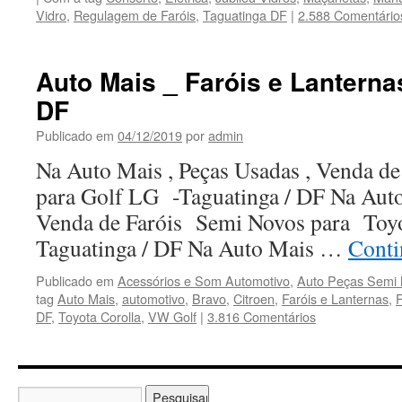
Vidro
,
Regulagem de Faróis
,
Taguatinga DF
|
2.588 Comentário
Auto Mais _ Faróis e Lanterna
DF
Publicado em
04/12/2019
por
admin
Na Auto Mais , Peças Usadas , Venda d
para Golf LG -Taguatinga / DF Na Auto
Venda de Faróis Semi Novos para Toyo
Taguatinga / DF Na Auto Mais …
Conti
Publicado em
Acessórios e Som Automotivo
,
Auto Peças Semi
tag
Auto Mais
,
automotivo
,
Bravo
,
Citroen
,
Faróis e Lanternas
,
F
DF
,
Toyota Corolla
,
VW Golf
|
3.816 Comentários