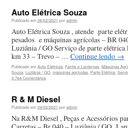
Auto Elétrica Souza
Publicado em
26/02/2021
por
admin
Auto Elétrica Souza , atende parte elétri
pesados e máquinas agrícolas – BR 04
Luziânia / GO Serviço de parte elétrica
km 33 – Trevo – …
Continue lendo
→
Publicado em
Auto Elétricas
,
Faróis e Lanternas
,
Máquinas Agrí
Souza
,
Luziânia / GO
,
máquinas agrícolas
,
Parte Elétrica
,
Servi
3.764 Comentários
R & M Diesel
Publicado em
24/02/2021
por
admin
Na R&M Diesel , Peças e Acessórios pa
Carretas – Br 040 – Luziânia / GO Lan