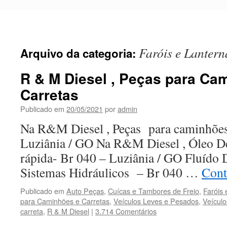
Pular
para
o
conteúdo
Faróis e Lantern
Arquivo da categoria:
R & M Diesel , Peças para Ca
Carretas
Publicado em
20/05/2021
por
admin
Na R&M Diesel , Peças para caminhões
Luziânia / GO Na R&M Diesel , Óleo De
rápida- Br 040 – Luziânia / GO Fluído 
Sistemas Hidráulicos – Br 040 …
Cont
Publicado em
Auto Peças
,
Cuícas e Tambores de Freio
,
Faróis 
para Caminhões e Carretas
,
Veículos Leves e Pesados
,
Veícul
carreta
,
R & M Diesel
|
3.714 Comentários