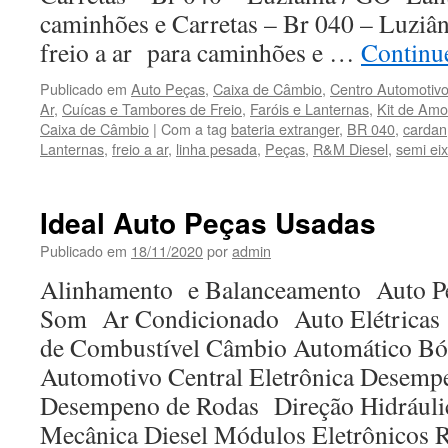
caminhões e Carretas – Br 040 – Luziâ
freio a ar para caminhões e …
Continu
Publicado em
Auto Peças
,
Caixa de Câmbio
,
Centro Automotivo
Ar
,
Cuícas e Tambores de Freio
,
Faróis e Lanternas
,
Kit de Amo
Caixa de Câmbio
|
Com a tag
bateria extranger
,
BR 040
,
cardan
Lanternas
,
freio a ar
,
linha pesada
,
Peças
,
R&M Diesel
,
semi ei
Ideal Auto Peças Usadas
Publicado em
18/11/2020
por
admin
Alinhamento e Balanceamento Auto Pe
Som Ar Condicionado Auto Elétrica
de Combustível Câmbio Automático Bói
Automotivo Central Eletrônica Desemp
Desempeno de Rodas Direção Hidráuli
Mecânica Diesel Módulos Eletrônicos