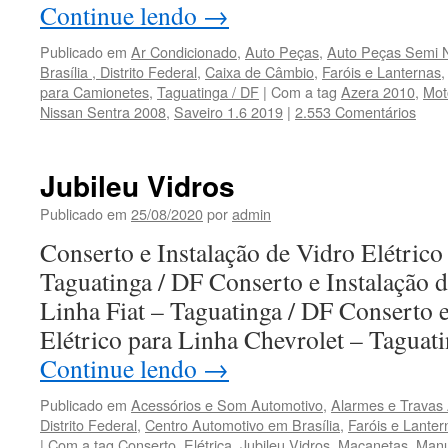
Continue lendo
→
Publicado em
Ar Condicionado
,
Auto Peças
,
Auto Peças Semi 
Brasília , Distrito Federal
,
Caixa de Câmbio
,
Faróis e Lanternas
para Camionetes
,
Taguatinga / DF
|
Com a tag
Azera 2010
,
Mot
Nissan Sentra 2008
,
Saveiro 1.6 2019
|
2.553 Comentários
Jubileu Vidros
Publicado em
25/08/2020
por
admin
Conserto e Instalação de Vidro Elétric
Taguatinga / DF Conserto e Instalação d
Linha Fiat – Taguatinga / DF Conserto e
Elétrico para Linha Chevrolet – Tagua
Continue lendo
→
Publicado em
Acessórios e Som Automotivo
,
Alarmes e Travas 
Distrito Federal
,
Centro Automotivo em Brasília
,
Faróis e Lanter
|
Com a tag
Conserto
,
Elétrica
,
Jubileu Vidros
,
Maçanetas
,
Manu