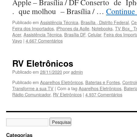
Apple – Brasília / DF Conserto de Iph
. que molhou – Brasília / …
Continue
Publicado em
Assistência Técnica
,
Brasília , Distrito Federal
,
Ce
Feira dos Importados
,
iPhones da Aplle
,
Notebooks
,
TV Box_ T
Acer
,
Assistência Técnica
,
Brasília DF
,
Celular
,
Feira dos Import
Vayo
|
4.667 Comentários
RV Eletrônicos
Publicado em
28/11/2020
por
admin
Publicado em
Aparelhos Eletrônicos
,
Baterias e Fontes
,
Contro
Transforme a sua TV
|
Com a tag
Aparelhos Eletrônicos
,
Bateri
Rádio Comunicador
,
RV Eletrônicos
|
4.937 Comentários
Categorias