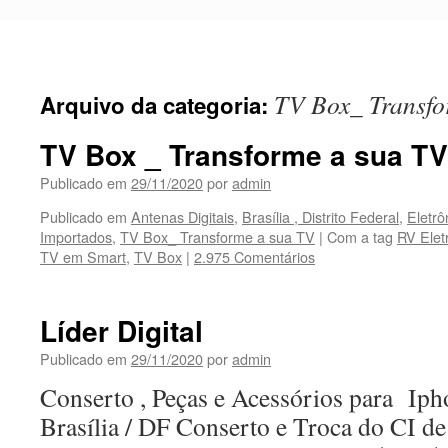
Pular
para
o
conteúdo
TV Box_ Transfo
Arquivo da categoria:
TV Box _ Transforme a sua T
Publicado em
29/11/2020
por
admin
Publicado em
Antenas Digitais
,
Brasília , Distrito Federal
,
Eletrô
Importados
,
TV Box_ Transforme a sua TV
|
Com a tag
RV Elet
TV em Smart
,
TV Box
|
2.975 Comentários
Líder Digital
Publicado em
29/11/2020
por
admin
Conserto , Peças e Acessórios para Iph
Brasília / DF Conserto e Troca do CI d