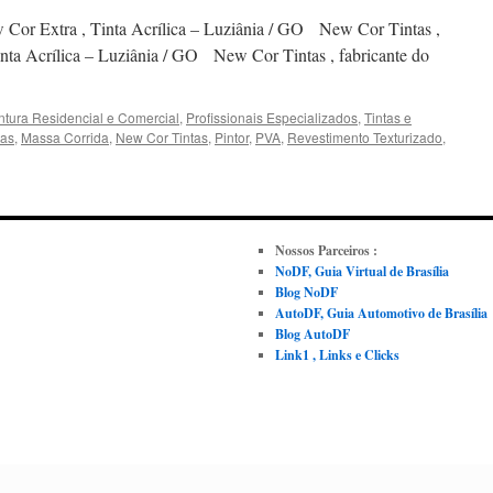
w Cor Extra , Tinta Acrílica – Luziânia / GO New Cor Tintas ,
inta Acrílica – Luziânia / GO New Cor Tintas , fabricante do
ntura Residencial e Comercial
,
Profissionais Especializados
,
Tintas e
tas
,
Massa Corrida
,
New Cor Tintas
,
Pintor
,
PVA
,
Revestimento Texturizado
,
Nossos Parceiros :
NoDF, Guia Virtual de Brasília
Blog NoDF
AutoDF, Guia Automotivo de Brasília
Blog AutoDF
Link1 , Links e Clicks