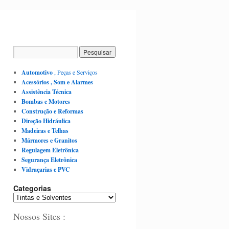
Automotivo
, Peças e Serviços
Acessórios , Som e Alarmes
Assistência Técnica
Bombas e Motores
Construção e Reformas
Direção Hidráulica
Madeiras e Telhas
Mármores e Granitos
Regulagem Eletrônica
Segurança Eletrônica
Vidraçarias e PVC
Categorias
C
a
Nossos Sites :
t
e