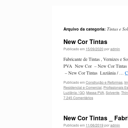
Pular
para
o
conteúdo
Tintas e So
Arquivo da categoria:
New Cor Tintas
Publicado em
15/09/2020
por
admin
Fabricante de Tintas , Vernizes e 
PVA New Cor – New Cor Tintas -L
– New Cor Tintas Luziânia / …
C
Publicado em
Construção e Reformas
,
Im
Residencial e Comercial
,
Profissionais E
Luziânia / GO
,
Massa PVA
,
Solvente
,
Thi
7.245 Comentários
New Cor Tintas _ Fabr
Publicado em
11/06/2019
por
admin