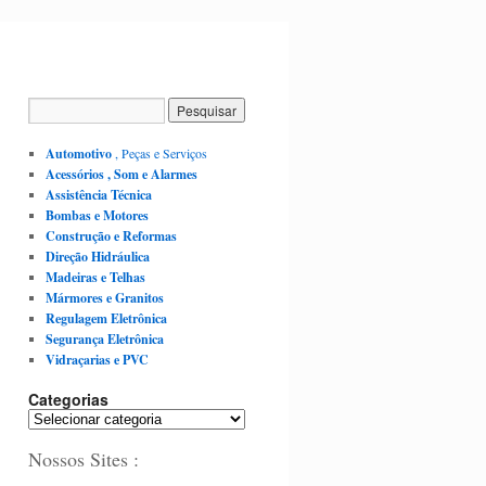
Automotivo
, Peças e Serviços
Acessórios , Som e Alarmes
Assistência Técnica
Bombas e Motores
Construção e Reformas
Direção Hidráulica
Madeiras e Telhas
Mármores e Granitos
Regulagem Eletrônica
Segurança Eletrônica
Vidraçarias e PVC
Categorias
C
a
Nossos Sites :
t
e