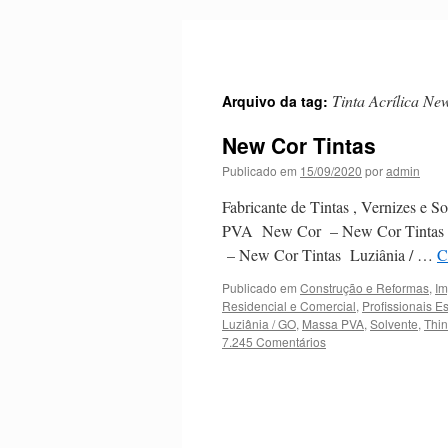
Pular
para
o
conteúdo
Tinta Acrílica Ne
Arquivo da tag:
New Cor Tintas
Publicado em
15/09/2020
por
admin
Fabricante de Tintas , Vernizes e 
PVA New Cor – New Cor Tintas -L
– New Cor Tintas Luziânia / …
C
Publicado em
Construção e Reformas
,
Im
Residencial e Comercial
,
Profissionais E
Luziânia / GO
,
Massa PVA
,
Solvente
,
Thi
7.245 Comentários