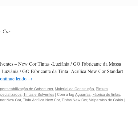
w Cor
Solventes – New Cor Tintas -Luziânia / GO Fabricante da Massa
uziânia / GO Fabricante da Tinta Acrílica New Cor Standart
ontinue lendo
→
permeabilização de Coberturas
,
Material de Construção
,
Pintura
specializados
,
Tintas e Solventes
|
Com a tag
Aguarraz
,
Fábrica de tintas
,
nner New Cor
,
Tinta Acrílica New Cor
,
Tintas New Cor
,
Valparaíso de Goiás
|