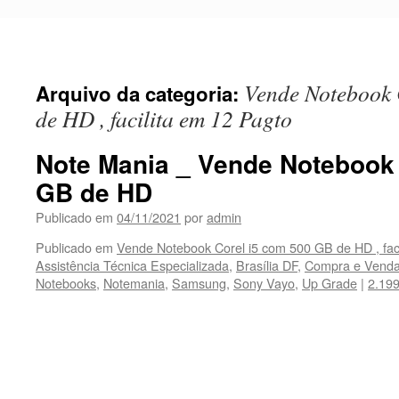
Pular
para
o
conteúdo
Vende Notebook 
Arquivo da categoria:
de HD , facilita em 12 Pagto
Note Mania _ Vende Notebook 
GB de HD
Publicado em
04/11/2021
por
admin
Publicado em
Vende Notebook Corel i5 com 500 GB de HD , fac
Assistência Técnica Especializada
,
Brasília DF
,
Compra e Vend
Notebooks
,
Notemania
,
Samsung
,
Sony Vayo
,
Up Grade
|
2.19