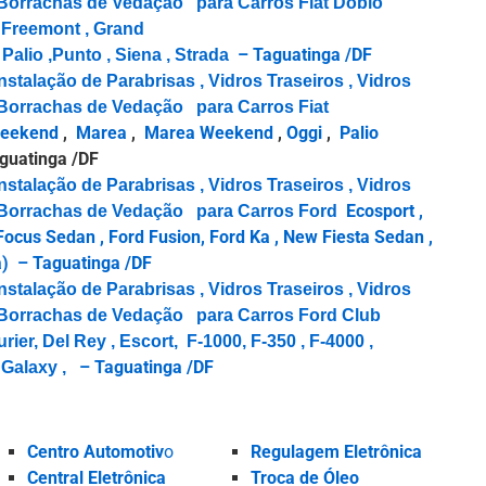
e Borrachas de Vedação para Carros Fiat Doblò
, Freemont , Grand
– Taguatinga /DF
 Palio ,Punto , Siena , Strada
nstalação de Parabrisas , Vidros Traseiros , Vidros
e Borrachas de Vedação para Carros Fiat
eekend
,
Marea
,
Marea Weekend
,
Oggi
,
Palio
guatinga /DF
nstalação de Parabrisas , Vidros Traseiros , Vidros
Ecosport ,
 e Borrachas de Vedação para Carros Ford
 Focus Sedan , Ford Fusion, Ford Ka , New Fiesta Sedan ,
a)
– Taguatinga /DF
nstalação de Parabrisas , Vidros Traseiros , Vidros
e Borrachas de Vedação para Carros Ford Club
ier, Del Rey , Escort, F-1000, F-350 , F-4000 ,
– Taguatinga /DF
 Galaxy ,
Centro Automotiv
o
Regulagem Eletrônica
Central Eletrônica
Troca de Óleo