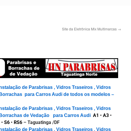
Site da Eletrônica Mix Multimarcas
→
nstalação de Parabrisas , Vidros Traseiros , Vidros
e Borrachas para Carros Audi de todos os modelos –
nstalação de Parabrisas , Vidros Traseiros , Vidros
A1
•
A3
•
 e Borrachas de Vedação para Carros Audi
•
S6
•
RS6
– Taguatinga /DF
nstalação de Parabrisas , Vidros Traseiros , Vidros