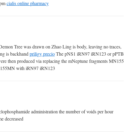
5 pm
cialis online pharmacy
 Demon Tree was drawn on Zhao Ling is body, leaving no traces,
ing is backhand
priligy precio
The pNS1 iRN97 iRN123 or pPTB
re then produced via replacing the mNeptune fragments MN155
 155MN with iRN97 iRN123
clophosphamide administration the number of voids per hour
me decreased