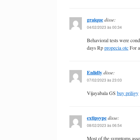
graique
disse:
04/02/2023 às 00:34
Behavioral tests were cond
days Rp
propecia otc
For a
Enlidly
disse:
07/02/2023 às 23:03
Vijayabala GS
buy priligy
extipsype
disse:
08/02/2023 às 06:54
Most of the symptoms assoc