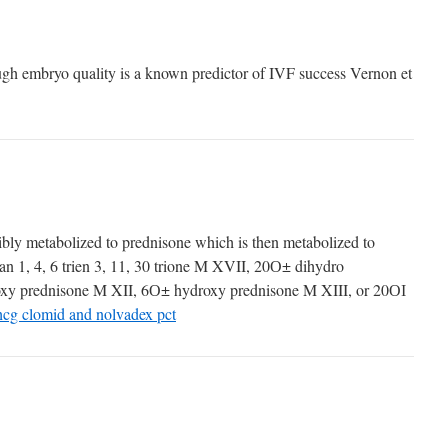
gh embryo quality is a known predictor of IVF success Vernon et
ibly metabolized to prednisone which is then metabolized to
n 1, 4, 6 trien 3, 11, 30 trione M XVII, 20О± dihydro
xy prednisone M XII, 6О± hydroxy prednisone M XIII, or 20ОІ
hcg clomid and nolvadex pct