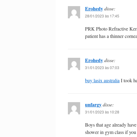
Erohedy
disse:
28/01/2023 às 17:45
PRK Photo Refractive Ker
patient has a thinner corne
Erohedy
disse:
31/01/2023 às 07:03
buy lasix australia
I took he
unfargy
disse:
31/01/2023 às 10:28
Boys that age already have 
shower in gym class if yo