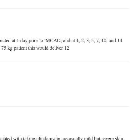
ucted at 1 day prior to tMCAO, and at 1, 2, 3, 5, 7, 10, and 14
 75 kg patient this would deliver 12
iated with taking clindamycin are usually mild but severe skin