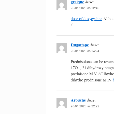
graique
disse:
25/01/2023 às 12:46
dose of doxycycline
Althou
al
Dugattape
disse:
26/01/2023 às 14:24
Prednisolone can be revers
17О±, 21 dihydroxy pregna
prednisone M V, 6ОІhydro
dihydro prednisone M IV
Arouche
disse:
26/01/2023 às 22:22