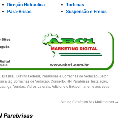
Direção Hidráulica
Turbinas
Para-Brisas
Suspensão e Freios
s
,
Brasília , Distrito Federal
,
Parabrisas e Borrachas de Vedação
,
Setor
om a tag
Borrachas de Vedação
,
Conserto
,
HN Parabrisas
,
Instalação
,
uatinga
,
Vendas
,
Vidros Laterais
. Adicione o
link permanente
aos seus
Site da Eletrônica Mix Multimarcas
→
 Parabrisas