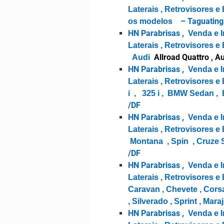
Laterais , Retrovisores
– Taguating
os modelos
HN Parabrisas ,
Venda e I
Laterais , Retrovisores 
Allroad Quattro
,
Au
Audi
HN Parabrisas ,
Venda e I
Laterais , Retrovisores 
i , 325 i , BMW Sedan ,
/DF
HN Parabrisas ,
Venda e I
Laterais , Retrovisores 
Montana , Spin , Cruze 
/DF
HN Parabrisas ,
Venda e I
Laterais , Retrovisores 
Caravan , Chevete , Corsa
, Silverado , Sprint , Mara
HN Parabrisas ,
Venda e I