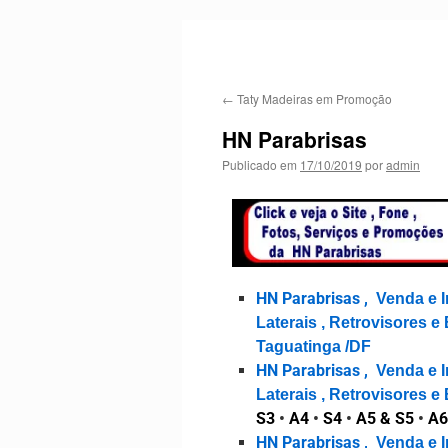
←
Taty Madeiras em Promoção
HN Parabrisas
Publicado em
17/10/2019
por
admin
HN Parabrisas ,
Venda e I
Laterais , Retrovisores 
Taguatinga /DF
HN Parabrisas ,
Venda e I
Laterais , Retrovisores
S3
•
A4
•
S4
•
A5 & S5
•
A6
HN Parabrisas ,
Venda e I