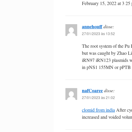
February 15, 2022 at 3 2
annehouff
disse:
27/01/2023 às 13:52
The root system of the Pu
but was caught by Zhao L
iRN97 iRN123 plasmids we
in pNS1 155MN or pPTB
nafCoaree
disse:
27/01/2023 às 21:02
clomid from india
After cy
increased and voided volu