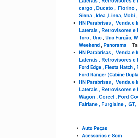
Laterais , Retrovisores 
cargo , Ducato , Fiorino 
Siena , Idea ,Linea, Mobi ,
HN Parabrisas ,
Venda e I
Laterais , Retrovisores 
Toro
,
Uno
,
Uno Furgão
,
W
Weekend
,
Panorama
– Ta
HN Parabrisas ,
Venda e I
Laterais , Retrovisores
Ford Edge , Fiesta Hatch ,
Ford Ranger (Cabine Dupl
HN Parabrisas ,
Venda e I
Laterais , Retrovisores 
Wagon , Corcel , Ford Cour
Fairlane , Furglaine , GT,
Auto Peças
Acessórios e Som