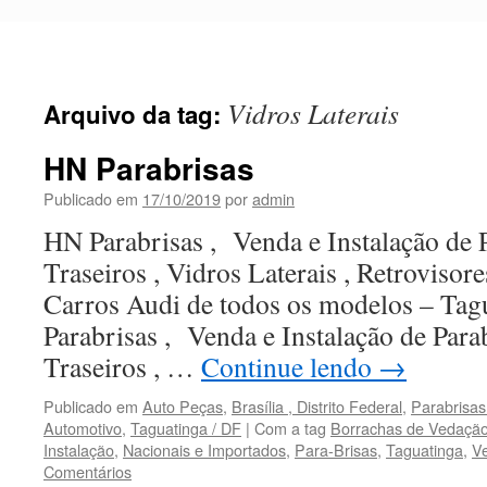
Pular
para
o
conteúdo
Vidros Laterais
Arquivo da tag:
HN Parabrisas
Publicado em
17/10/2019
por
admin
HN Parabrisas , Venda e Instalação de P
Traseiros , Vidros Laterais , Retroviso
Carros Audi de todos os modelos – Ta
Parabrisas , Venda e Instalação de Parab
Traseiros , …
Continue lendo
→
Publicado em
Auto Peças
,
Brasília , Distrito Federal
,
Parabrisas
Automotivo
,
Taguatinga / DF
|
Com a tag
Borrachas de Vedaçã
Instalação
,
Nacionais e Importados
,
Para-Brisas
,
Taguatinga
,
V
Comentários