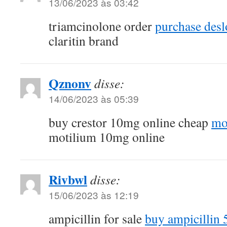
13/06/2023 às 03:42
triamcinolone order
purchase desl
claritin brand
Qznonv
disse:
14/06/2023 às 05:39
buy crestor 10mg online cheap
mo
motilium 10mg online
Rivbwl
disse:
15/06/2023 às 12:19
ampicillin for sale
buy ampicillin 