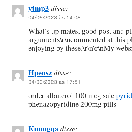
ytmp3
disse:
04/06/2023 às 14:08
What’s up mates, good post and pl
arguments\r\ncommented at this pl
enjoying by these.\r\n\r\nMy websi
Hpensz
disse:
04/06/2023 às 17:51
order albuterol 100 mcg sale
pyri
phenazopyridine 200mg pills
Kmmgqa
disse: