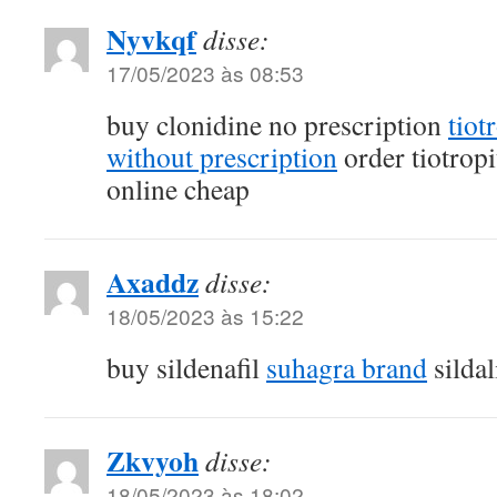
Nyvkqf
disse:
17/05/2023 às 08:53
buy clonidine no prescription
tio
without prescription
order tiotro
online cheap
Axaddz
disse:
18/05/2023 às 15:22
buy sildenafil
suhagra brand
sildal
Zkvyoh
disse:
18/05/2023 às 18:02