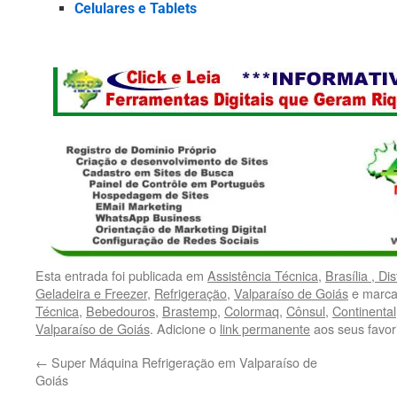
Celulares e Tablets
Esta entrada foi publicada em
Assistência Técnica
,
Brasília , Di
Geladeira e Freezer
,
Refrigeração
,
Valparaíso de Goiás
e marca
Técnica
,
Bebedouros
,
Brastemp
,
Colormaq
,
Cônsul
,
Continental
Valparaíso de Goiás
. Adicione o
link permanente
aos seus favori
←
Super Máquina Refrigeração em Valparaíso de
Goiás