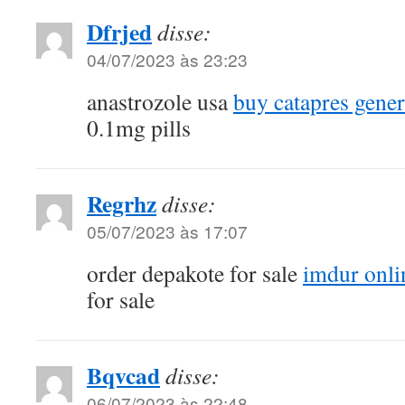
Dfrjed
disse:
04/07/2023 às 23:23
anastrozole usa
buy catapres gener
0.1mg pills
Regrhz
disse:
05/07/2023 às 17:07
order depakote for sale
imdur onli
for sale
Bqvcad
disse:
06/07/2023 às 22:48